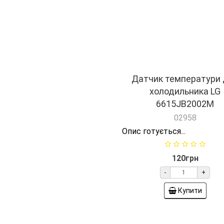
довжина 65 см
02963
10A. 11 кОм
124грн
101грн
-
+
-
+
Купити
Купити