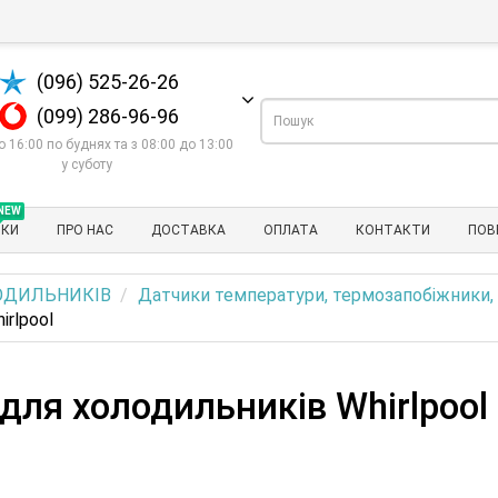
(096) 525-26-26
(099) 286-96-96
о 16:00 по буднях та з 08:00 до 13:00
у суботу
NEW
НКИ
ПРО НАС
ДОСТАВКА
ОПЛАТА
КОНТАКТИ
ПОВ
ОДИЛЬНИКІВ
Датчики температури, термозапобіжники,
rlpool