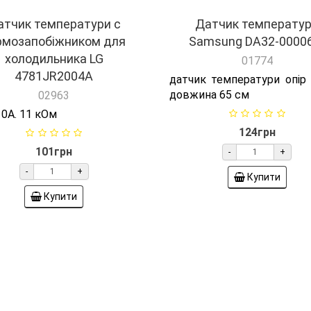
атчик температури c
Датчик температу
рмозапобіжником для
Samsung DA32-0000
холодильника LG
01774
4781JR2004A
датчик температури опір