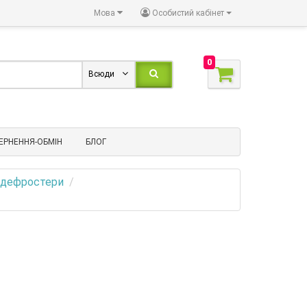
Мова
Особистий кабінет
0
Всюди
ЕРНЕННЯ-ОБМІН
БЛОГ
 дефростери