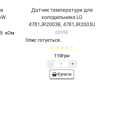
Купити
ри
Датчик температури для
6W
холодильника LG
4781JR2003B, 4781JR2003U
02956
 5 кОм