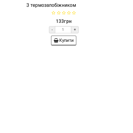
ри
Датчик температури
ьника
(відтайки) для холодильника
5Q
Samsung з
термозапобіжником DA47-
10150F
Frost,
- 10 ~
01987
З термозапобіжником
133грн
-
+