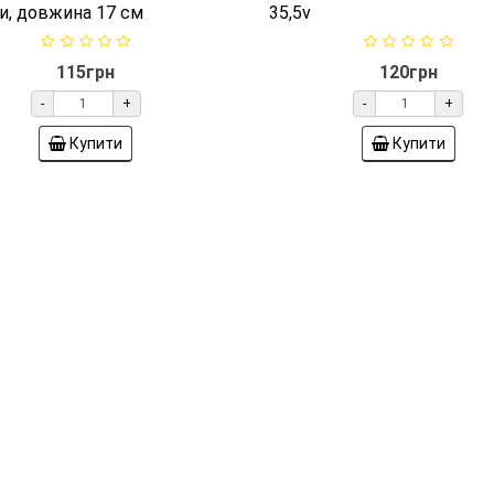
атчик температури
Датчик температу
тайки) для холодильника
(відтайки) для холодил
amsung DA32-10105H
Samsung DA32-1010
01986
01841
сор температури
Датчик температури No 
модатчик) морозильної
опір 5 кОм довжина 40 см 
и, довжина 17 см
35,5v
115грн
120грн
-
+
-
+
Купити
Купити