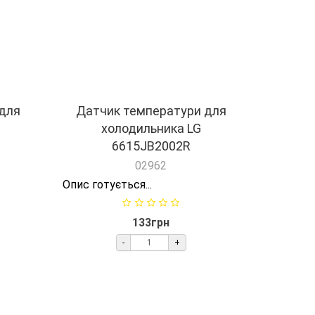
Опис готується...
110грн
-
+
Купити