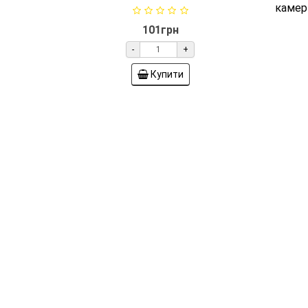
Датчик температури
(відтайки) для холодильника
Д
Samsung DA32-00012D
(від
01076
S
Датчик температури No Frost,
опір 5 ком довжина 38 см
Сен
(тер
101грн
камер
-
+
Купити