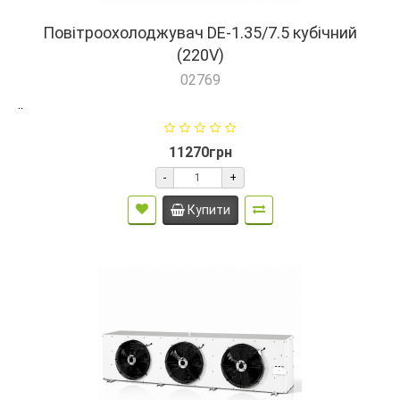
Повітроохолоджувач DE-1.35/7.5 кубічний
(220V)
02769
..
11270грн
-
+
Купити