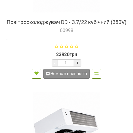
Повітроохолоджувач DD - 3.7/22 кубічний (380V)
00998
..
23920грн
-
+
Немає в наявності