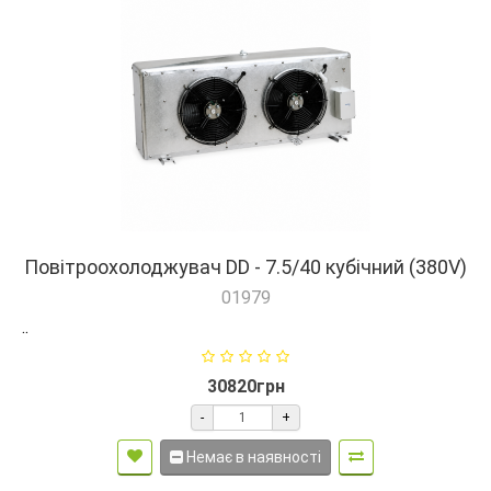
Повітроохолоджувач DD - 7.5/40 кубічний (380V)
01979
..
30820грн
-
+
Немає в наявності