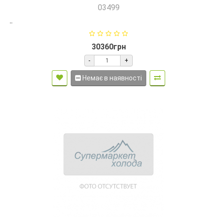
03499
..
30360грн
-
+
Немає в наявності