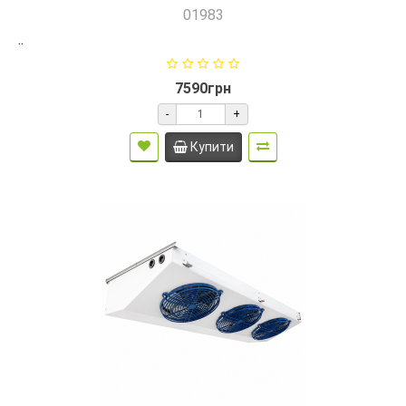
01983
..
7590грн
-
+
Купити