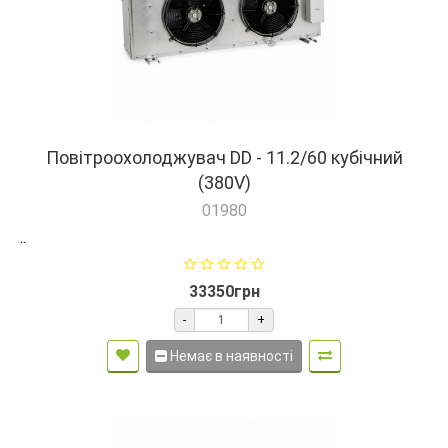
Повітроохолоджувач DD - 11.2/60 кубічний
(380V)
01980
..
33350грн
-
+
Немає в наявності