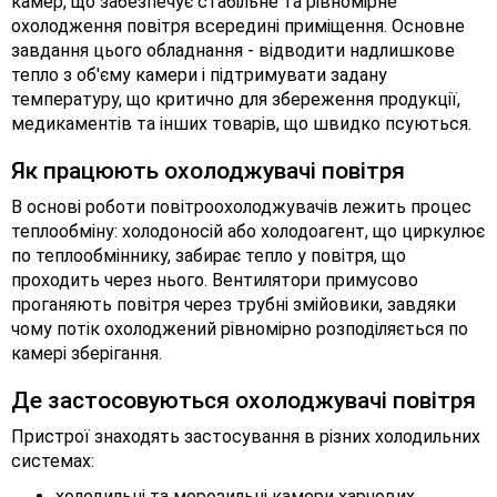
камер, що забезпечує стабільне та рівномірне
охолодження повітря всередині приміщення. Основне
завдання цього обладнання - відводити надлишкове
тепло з об'єму камери і підтримувати задану
температуру, що критично для збереження продукції,
медикаментів та інших товарів, що швидко псуються.
Як працюють охолоджувачі повітря
В основі роботи повітроохолоджувачів лежить процес
теплообміну: холодоносій або холодоагент, що циркулює
по теплообміннику, забирає тепло у повітря, що
проходить через нього. Вентилятори примусово
проганяють повітря через трубні змійовики, завдяки
чому потік охолоджений рівномірно розподіляється по
камері зберігання.
Де застосовуються охолоджувачі повітря
Пристрої знаходять застосування в різних холодильних
системах:
холодильні та морозильні камери харчових