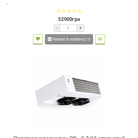
..
52900грн
-
+
Немає в наявності