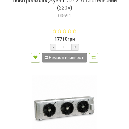
Повітроохолоджувач DD - 2.7/15 стельовий
(220V)
03691
..
17710грн
-
+
Немає в наявності