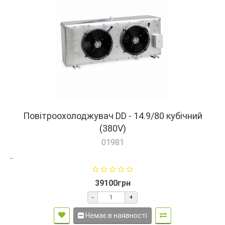
Повітроохолоджувач DD - 14.9/80 кубічний
(380V)
01981
..
39100грн
-
+
Немає в наявності