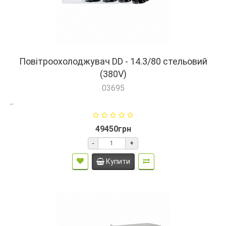
Повітроохолоджувач DD - 14.3/80 стельовий
(380V)
03695
..
49450грн
-
+
Купити