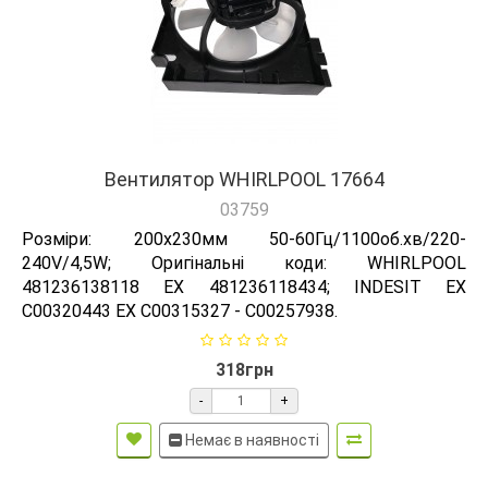
Вентилятор WHIRLPOOL 17664
03759
Розміри: 200х230мм 50-60Гц/1100об.хв/220-
240V/4,5W; Оригінальні коди: WHIRLPOOL
481236138118 EX 481236118434; INDESIT EX
C00320443 EX C00315327 - C00257938.
318грн
-
+
Немає в наявності