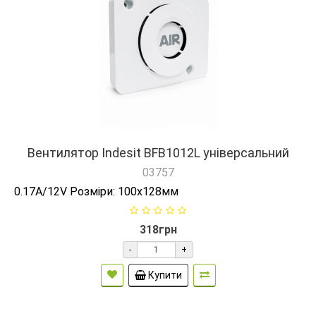
Вентилятор Indesit BFB1012L універсальний
03757
0.17A/12V Розміри: 100х128мм
318грн
-
+
Купити