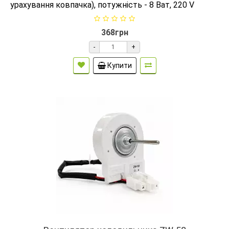
урахування ковпачка), потужність - 8 Ват, 220 V
368грн
-
+
Купити