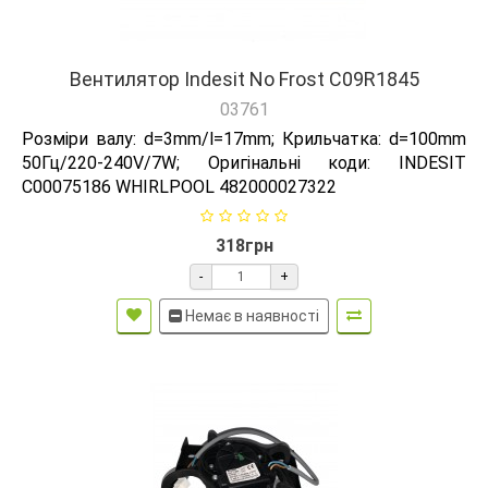
Вентилятор Indesit No Frost C09R1845
03761
Розміри валу: d=3mm/l=17mm; Крильчатка: d=100mm
50Гц/220-240V/7W; Оригінальні коди: INDESIT
C00075186 WHIRLPOOL 482000027322
318грн
-
+
Немає в наявності