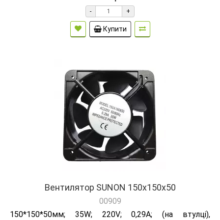
-
+
Купити
Вентилятор SUNON 150х150х50
00909
150*150*50мм; 35W; 220V; 0,29А; (на втулці),