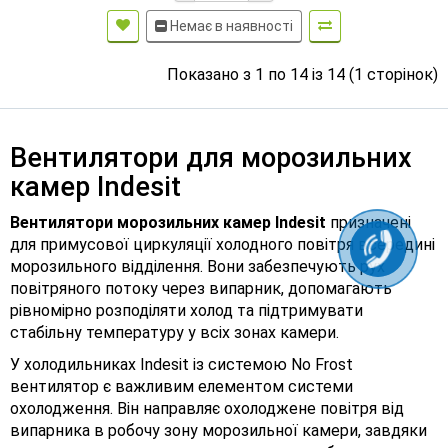
Немає в наявності
Показано з 1 по 14 із 14 (1 сторінок)
Вентилятори для морозильних
камер Indesit
Вентилятори морозильних камер Indesit
призначені
для примусової циркуляції холодного повітря всередині
морозильного відділення. Вони забезпечують рух
повітряного потоку через випарник, допомагають
рівномірно розподіляти холод та підтримувати
стабільну температуру у всіх зонах камери.
У холодильниках Indesit із системою No Frost
вентилятор є важливим елементом системи
охолодження. Він направляє охолоджене повітря від
випарника в робочу зону морозильної камери, завдяки