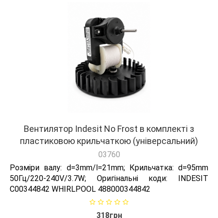
Вентилятор Indesit No Frost в комплекті з
пластиковою крильчаткою (універсальний)
03760
Розміри валу: d=3mm/l=21mm; Крильчатка: d=95mm
50Гц/220-240V/3.7W; Оригінальні коди: INDESIT
C00344842 WHIRLPOOL 488000344842
318грн