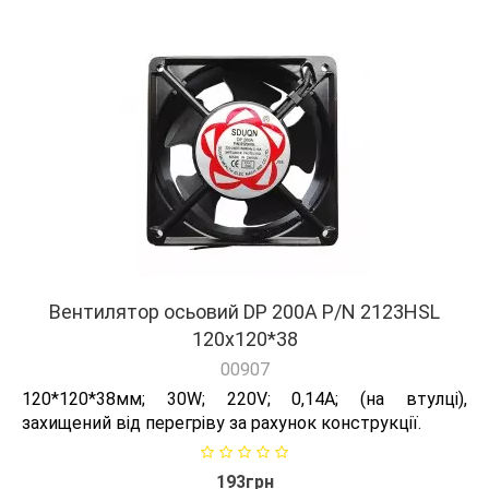
Вентилятор осьовий DP 200А P/N 2123HSL
120х120*38
00907
120*120*38мм; 30W; 220V; 0,14А; (на втулці),
захищений від перегріву за рахунок конструкції.
193грн