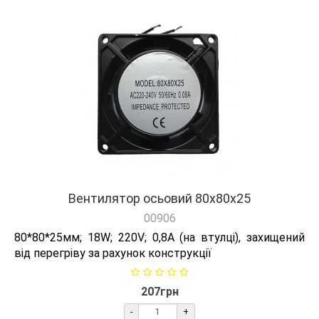
Вентилятор осьовий 80х80х25
00906
80*80*25мм; 18W; 220V; 0,8А (на втулці), захищений
від перегріву за рахунок конструкції
207грн
-
+