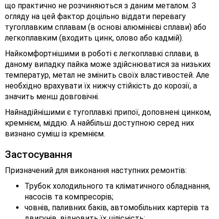
що практично не розчиняються з даним металом. З
огляду на цей фактор доцільно віддати перевагу
тугоплавким сплавам (в основі алюмінієві сплави) або
легкоплавким (входить цинк, олово або кадмій).
Найкомфортнішими в роботі є легкоплавкі сплави, в
даному випадку пайка може здійснюватися за низьких
температур, метал не змінить своїх властивостей. Але
необхідно врахувати їх нижчу стійкість до корозії, а
значить менш довговічні.
Найнадійнішими є тугоплавкі припої, доповнені цинком,
кремнієм, міддю. А найбільш доступною серед них
визнано суміш із кремнієм.
Застосування
Призначений для виконання наступних ремонтів:
Трубок холодильного та кліматичного обладнання,
насосів та компресорів;
човнів, паливних баків, автомобільних картерів та
двигунів, відновить їх цілісність;