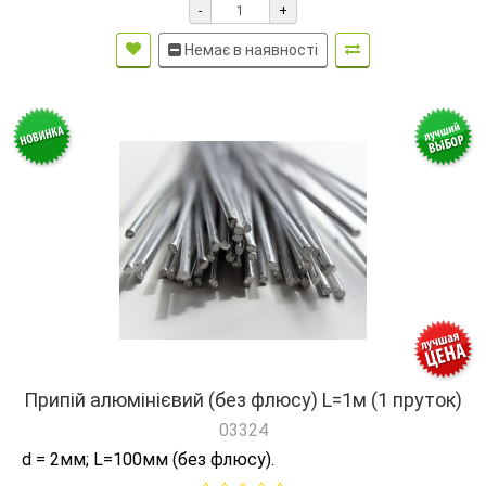
-
+
Немає в наявності
Припій алюмінієвий (без флюсу) L=1м (1 пруток)
03324
d = 2мм; L=100мм (без флюсу).