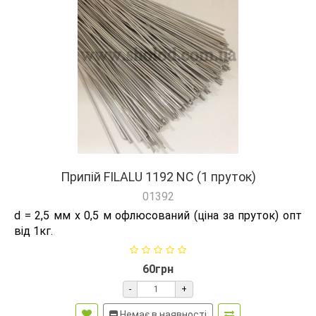
Припій FILALU 1192 NC (1 пруток)
01392
d = 2,5 мм x 0,5 м офлюсований (ціна за пруток) опт
від 1кг.
60грн
-
+
Немає в наявності