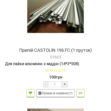
Припій CASTOLIN 196 FC (1 пруток)
01663
Для пайки алюмінію з міддю (14*3*508).
100грн
-
+
Немає в наявності