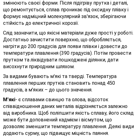
змінюють своєї форми. Після підігріву прутка і деталі,
що ремонтується, сплав проникає під оксидну плівку і
формує надміцний молекулярний зв'язок, зберігаючи
стійкість до електричної корозії.
Слід зазначити, що якісні матеріали дуже прості у роботі.
Достатньо зачистити поверхню, що обробляється,
нагріти до 200 градусів для появи плівки і довести до
температури плавлення (390 градусів). Потім провести
прутком та ліквідувати пошкоджені ділянки, дати
висохнути природним шляхом.
За видами бувають м'які та тверді. Температура
плавлення перших прутків становить понад 450
градусів, а м'яких – до цього значення.
М'які
- є сплавами свинцю та олова, відсоток
співвідношення даних металів відрізняється залежно
від виробника. Щоб поліпшити якість сплаву, його склад
може бути доповнений кадмієм і вісмутом, що
дозволяє зменшити температуру плавлення. Деякі види
додають сурму, що підвищує міцність паяння.