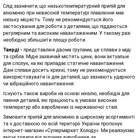
Слід зазначити, що низькотемпературний припій для
алюмінію при невисокій температурі плавлення має
низьку міцність. Тому не рекомендується його
застосування для роботи з деталями, що піддаються
регулярним та високим навантаженням. У такому разі
необхідно збільшити площу роботи.
Тверді -
представлені двома групами, це сплави з міді
та срібла. Мідні зазвичай містять цинк, вони актуальні
для сполук, на які припадає статичне навантаження.
Дані сплави досить крихкі, тому не рекомендується
використовувати їх для деталей, що зазнають ударного
чи вібраційного навантаження.
Існують також вироби на основі нікелю, необхідні для
паяння деталей, які працюють в умовах високих
температур або вироблених із нержавіючої сталі.
Замовити припій для алюмінію в широкому асортименті
та з доставкою по всій території України пропонує
інтернет-магазин «Супермаркет Холоду». Ми реалізуємо
якісні товари від відомих виробників за