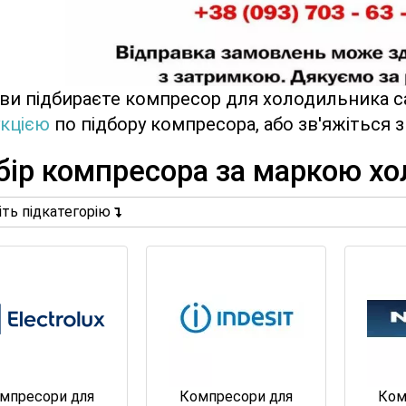
ви підбираєте компресор для холодильника с
укцією
по підбору компресора, або зв'яжіться
бір компресора за маркою х
іть підкатегорію
мпресори для
Компресори для
Ком