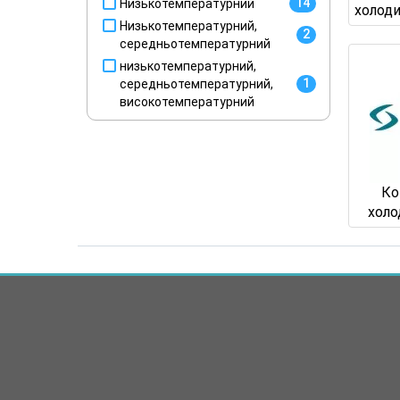
14
Низькотемпературний
холоди
Низькотемпературний,
2
середньотемпературний
низькотемпературний,
1
середньотемпературний,
високотемпературний
Ко
холо