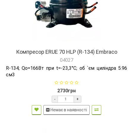
Компресор ERUE 70 HLP (R-134) Embraco
04027
R-134; Qо=166Вт при t=-23,3°C; об `єм циліндра 5.96
см3
2730грн
-
+
Немає в наявності