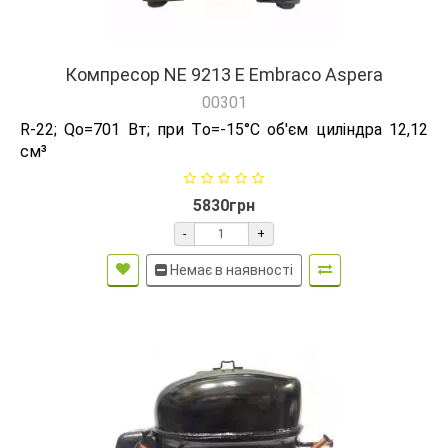
Компресор NE 9213 E Embraco Aspera
00301
R-22; Qо=701 Вт; при Tо=-15°C об'єм циліндра 12,12
см³
5830грн
-
+
Немає в наявності