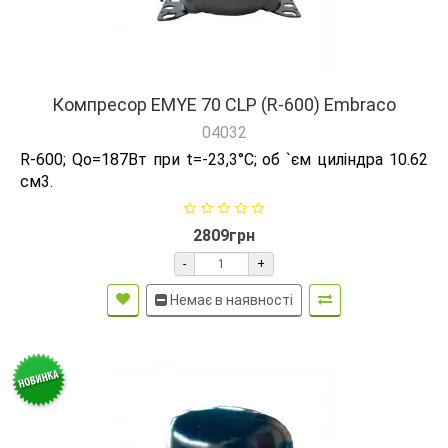
Компресор EMYE 70 CLP (R-600) Embraco
04032
R-600; Qо=187Вт при t=-23,3°C; об `єм циліндра 10.62
см3.
2809грн
-
+
Немає в наявності