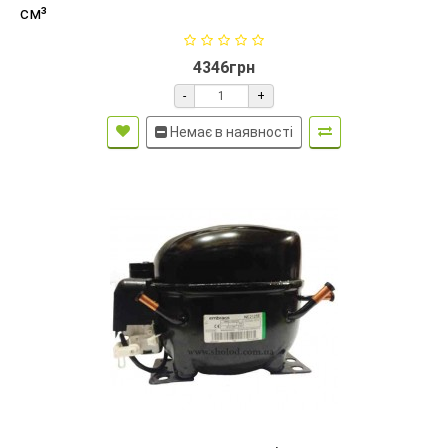
см³
4346грн
-
+
Немає в наявності