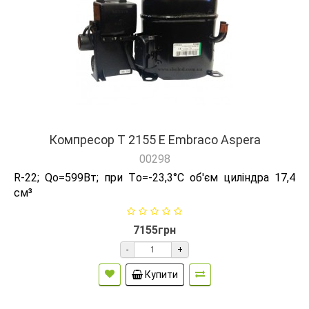
Компресор Т 2155 Е Embraco Aspera
00298
R-22; Qо=599Вт; при Tо=-23,3°C об'єм циліндра 17,4
см³
7155грн
-
+
Купити