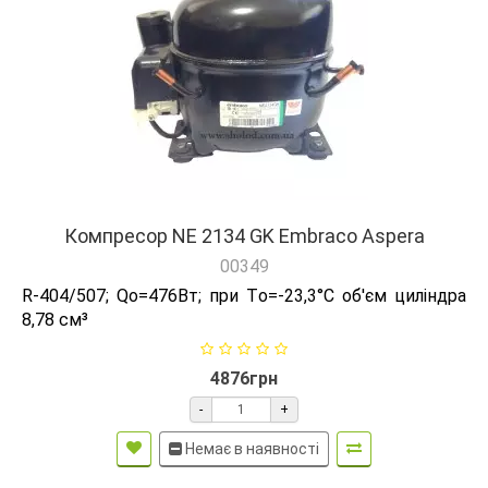
Компресор NE 2134 GK Embraco Aspera
00349
R-404/507; Qо=476Вт; при Tо=-23,3°C об'єм циліндра
8,78 см³
4876грн
-
+
Немає в наявності