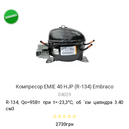
Компресор EMIE 40 HJP (R-134) Embraco
04029
R-134; Qо=95Вт при t=-23,3°C; об `єм циліндра 3.40
см3
2730грн