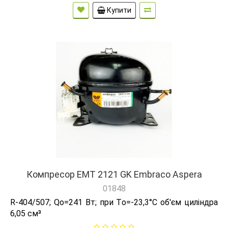
Купити
Компресор EMT 2121 GK Embraco Aspera
01848
R-404/507; Qо=241 Вт; при Tо=-23,3°C об'єм циліндра
6,05 см³