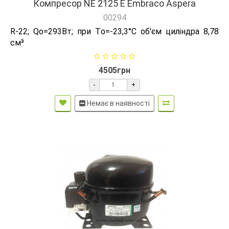
Компресор NE 2125 Е Embraco Aspera
00294
R-22; Qо=293Вт; при Tо=-23,3°C об'єм циліндра 8,78
см³
4505грн
-
+
Немає в наявності