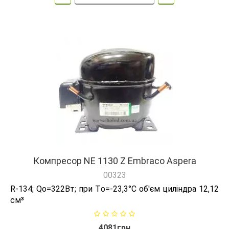
Компресор NE 1130 Z Embraco Aspera
00323
R-134; Qо=322Вт; при Tо=-23,3°C об'єм циліндра 12,12
см³
4081грн