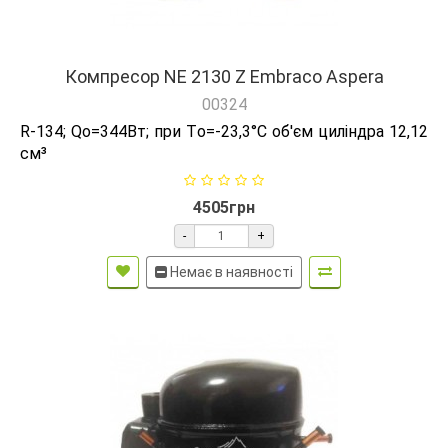
Компресор NE 2130 Z Embraco Aspera
00324
R-134; Qо=344Вт; при Tо=-23,3°C об'єм циліндра 12,12
см³
4505грн
-
+
Немає в наявності