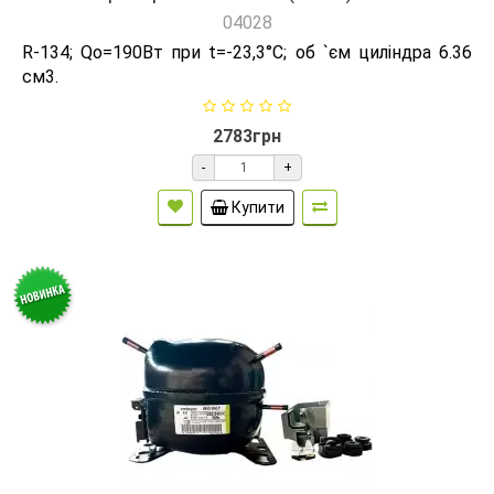
04028
R-134; Qо=190Вт при t=-23,3°C; об `єм циліндра 6.36
см3.
2783грн
-
+
Купити