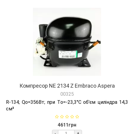
Компресор NE 2134 Z Embraco Aspera
00325
R-134; Qо=356Вт; при Tо=-23,3°C об'єм циліндра 14,3
см³
4611грн
-
+