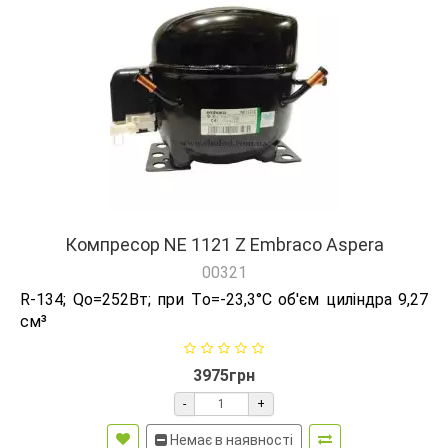
Компресор NE 1121 Z Embraco Aspera
00321
R-134; Qо=252Вт; при Tо=-23,3°C об'єм циліндра 9,27
см³
3975грн
-
+
Немає в наявності