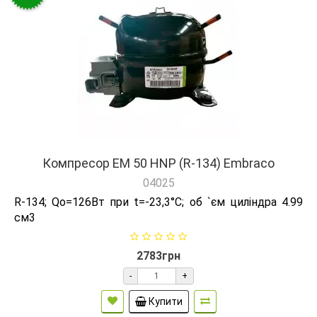
Компресор EM 50 HNP (R-134) Embraco
04025
R-134; Qо=126Вт при t=-23,3°C; об `єм циліндра 4.99
см3
2783грн
-
+
Купити