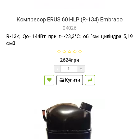
Компресор ERUS 60 HLP (R-134) Embraco
04026
R-134; Qо=144Вт при t=-23,3°C; об `єм циліндра 5,19
см3
2624грн
-
+
Купити