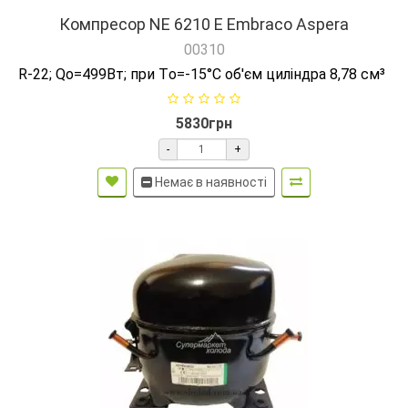
Компресор NE 6210 E Embraco Aspera
00310
R-22; Qо=499Вт; при Tо=-15°C об'єм циліндра 8,78 см³
5830грн
-
+
Немає в наявності