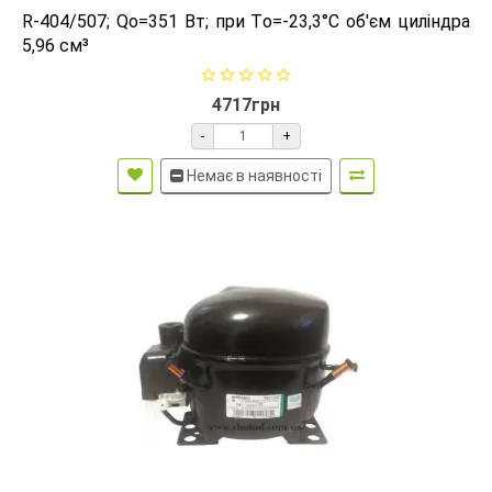
R-404/507; Qо=351 Вт; при Tо=-23,3°C об'єм циліндра
5,96 см³
4717грн
-
+
Немає в наявності