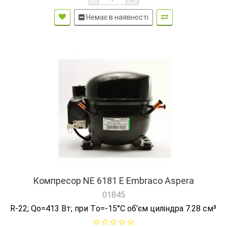
Немає в наявності
Компресор NE 6181 E Embraco Aspera
01845
R-22; Qо=413 Вт; при Tо=-15°C об'єм циліндра 7.28 см³