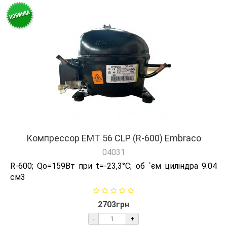
Компрессор EMT 56 CLP (R-600) Embraco
04031
R-600; Qо=159Вт при t=-23,3°C; об `єм циліндра 9.04
см3
2703грн
-
+