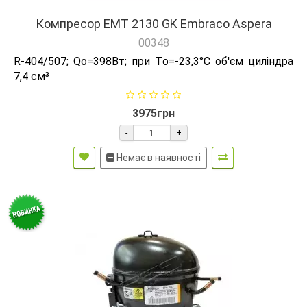
Компресор EMT 2130 GK Embraco Aspera
00348
R-404/507; Qо=398Вт; при Tо=-23,3°C об'єм циліндра
7,4 см³
3975грн
-
+
Немає в наявності