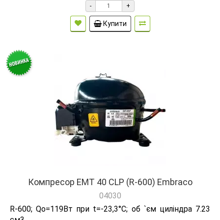
-
+
Купити
Компресор EMT 40 CLP (R-600) Embraco
04030
R-600; Qо=119Вт при t=-23,3°C; об `єм циліндра 7.23
см3