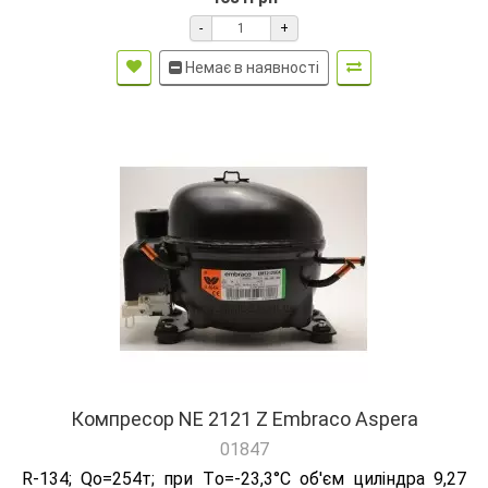
-
+
Немає в наявності
Компресор NE 2121 Z Embraco Aspera
01847
R-134; Qо=254т; при Tо=-23,3°C об'єм циліндра 9,27