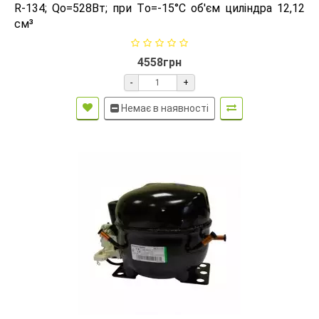
R-134; Qо=528Вт; при Tо=-15°C об'єм циліндра 12,12
см³
4558грн
-
+
Немає в наявності