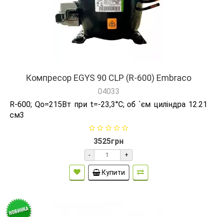
Компресор EGYS 90 CLP (R-600) Embraco
04033
R-600; Qо=215Вт при t=-23,3°C; об `єм циліндра 12.21
см3
3525грн
-
+
Купити