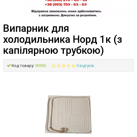
Випарник для
холодильника Норд 1к (з
капілярною трубкою)
Код товару:
00950
0 відгуків