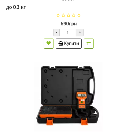
до 0.3 кг
690грн
-
+
Купити