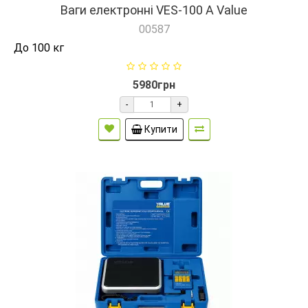
Ваги електронні VES-100 A Value
00587
До 100 кг
5980грн
-
+
Купити