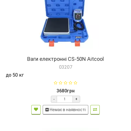
Ваги електронні СS-50N Aitcool
03207
до 50 кг
3680грн
-
+
Немає в наявності