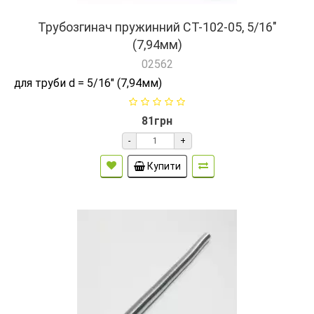
Трубозгинач пружинний СТ-102-05, 5/16"
(7,94мм)
02562
для труби d = 5/16" (7,94мм)
81грн
-
+
Купити