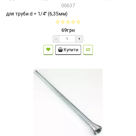
00637
для труби d = 1/4" (6,35мм)
69грн
-
+
Купити