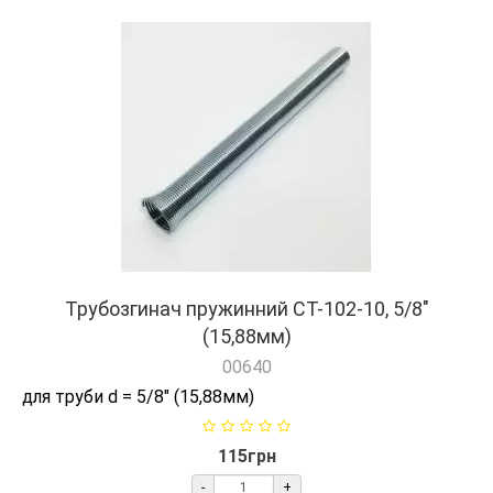
Трубозгинач пружинний СТ-102-10, 5/8"
(15,88мм)
00640
для труби d = 5/8" (15,88мм)
115грн
-
+