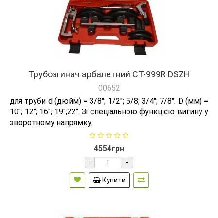
Трубозгинач арбалетний СТ-999R DSZH
00652
для труби d (дюйм) = 3/8"; 1/2"; 5/8; 3/4"; 7/8". D (мм) =
10"; 12"; 16"; 19";22". Зі спеціальною функцією вигину у
зворотному напрямку.
4554грн
-
+
Купити