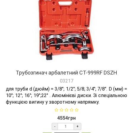
Трубозгинач арбалетний СТ-999RF DSZH
03217
для труби d (дюйм) = 3/8"; 1/2"; 5/8; 3/4"; 7/8". D (мм) =
10"; 12"; 16"; 19";22" . Алюмінієві диски. Зі спеціальною
функцією вигину у зворотному напрямку.
4554грн
-
+