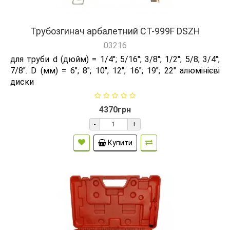
Трубозгинач арбалетний СТ-999F DSZH
03216
для труби d (дюйм) = 1/4"; 5/16"; 3/8"; 1/2"; 5/8; 3/4";
7/8". D (мм) = 6"; 8"; 10"; 12"; 16"; 19"; 22" алюмінієві
диски
4370грн
-
+
Купити