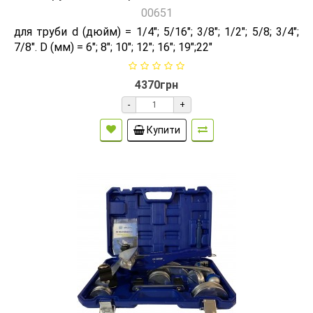
00651
для труби d (дюйм) = 1/4"; 5/16"; 3/8"; 1/2"; 5/8; 3/4";
7/8". D (мм) = 6"; 8"; 10"; 12"; 16"; 19";22"
4370грн
-
+
Купити