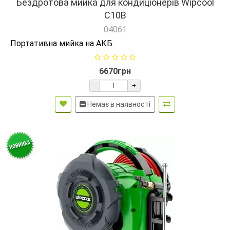
Бездротова мийка для кондиціонерів Wipcool
C10B
04061
Портативна мийка на АКБ.
6670грн
-
+
Немає в наявності