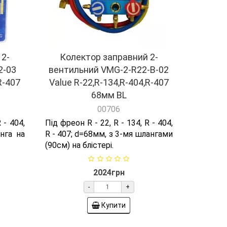
 2-
Колектор заправний 2-
2-03
вентильний VMG-2-R22-B-02
R-407
Value R-22,R-134,R-404,R-407
68мм BL
00706
 - 404,
Під фреон R - 22, R - 134, R - 404,
нга на
R - 407; d=68мм, з 3-мя шлангами
(90см) на блістері.
2024грн
-
+
Купити