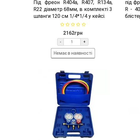
Під фреон R404a, R407, R134a,
під фр
R22 діаметр 68мм, в комплекті 3
R - 4
шланги 120 см 1/4*1/4 у кейсі.
блісте
2162грн
-
+
Немає в наявності