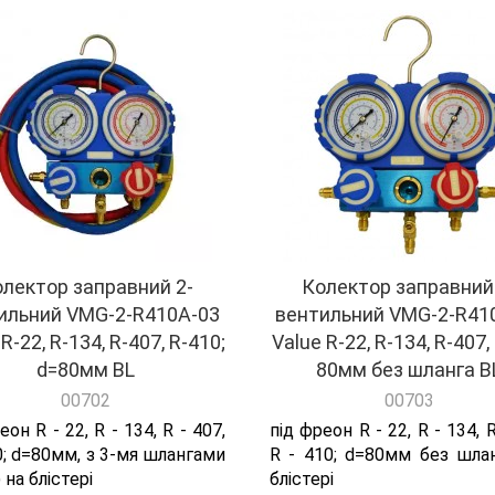
лектор заправний 2-
Колектор заправний
ильний VMG-2-R410A-03
вентильний VMG-2-R41
R-22, R-134, R-407, R-410;
Value R-22, R-134, R-407,
d=80мм BL
80мм без шланга B
00702
00703
еон R - 22, R - 134, R - 407,
під фреон R - 22, R - 134, R
0; d=80мм, з 3-мя шлангами
R - 410; d=80мм без шлан
 на блістері
блістері