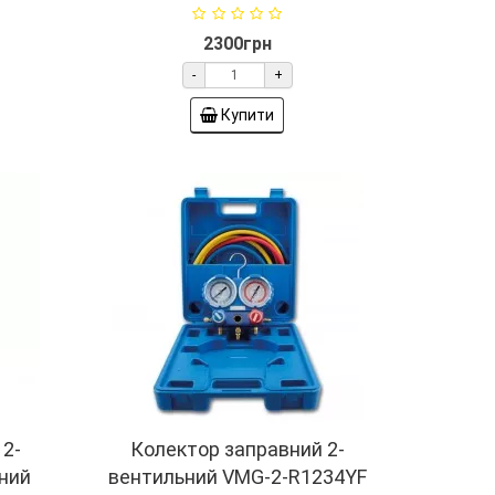
2300грн
-
+
Купити
 2-
Колектор заправний 2-
ний
вентильний VMG-2-R1234YF