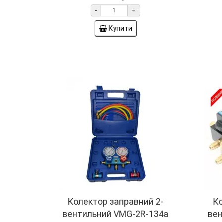
-
+
Купити
Колектор заправний 2-
Ко
вентильний VMG-2R-134a
ве