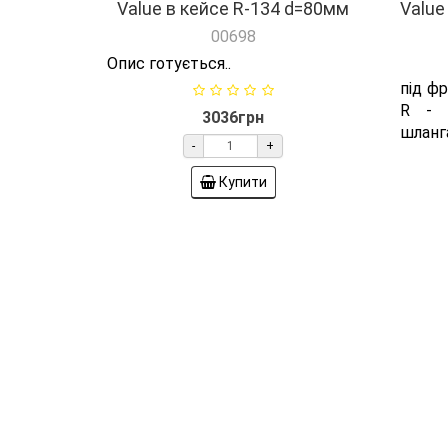
Value в кейсе R-134 d=80мм
Value 
00698
Опис готується..
під фр
R - 
3036грн
шланга
-
+
Купити