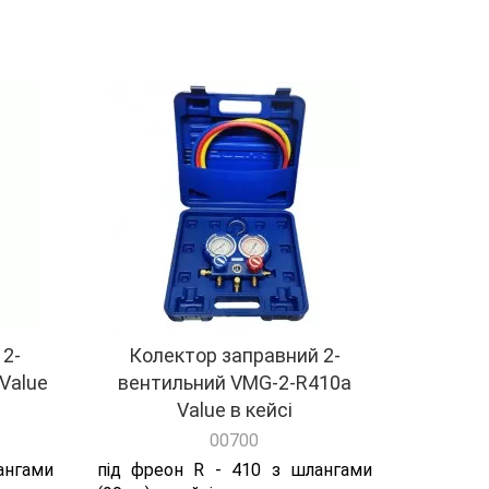
 2-
Колектор заправний 2-
Value
вентильний VMG-2-R410a
Value в кейсі
00700
ангами
під фреон R - 410 з шлангами