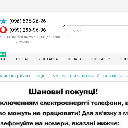
(096) 525-26-26
(099) 286-96-96
о 16:00 по буднях та з 08:00 до 13:00
у суботу
NEW
НКИ
ПРО НАС
ДОСТАВКА
ОПЛАТА
КОНТАКТИ
ПОВ
манометричні станції)
Колектори заправні 2 - вентильні