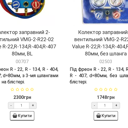
лектор заправний 2-
Колектор заправний
тильний VMG-2-R22-02
вентильний VMG-2-R2
e R-22,R-134,R-404,R-407
Value R-22,R-134,R-404,
80мм, BL
80мм, без шланга
00707
02503
еон R - 22, R - 134, R - 404,
Під фреон R - 22, R - 134, R
7; d=80мм, з 3-мя шлангами
R - 407; d=80мм, без шла
 на блістері.
блістері.
2300грн
1748грн
-
+
-
+
Купити
Купити