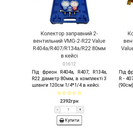
Колектор заправний 2-
Ко
вентильний VMG-2-R22 Value
вен
R404a/R407/R134a/R22 80мм
Valu
в кейсі
01612
Під фреон R404a, R407, R134a,
Під фр
R22 діаметр 80мм, в комплекті 3
R - 40
шланги 120см 1/4*1/4 в кейсі.
(90см)
2392грн
-
+
Купити