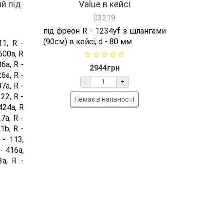
й під
Value в кейсі
03219
під фреон R - 1234yf з шлангами
(90см) в кейсі, d - 80 мм
1, R -
600a, R
06a, R -
2944грн
26a, R -
-
+
07a, R -
22, R -
Немає в наявності
424a, R
7a, R -
1b, R -
 - 113,
- 416a,
3a, R -