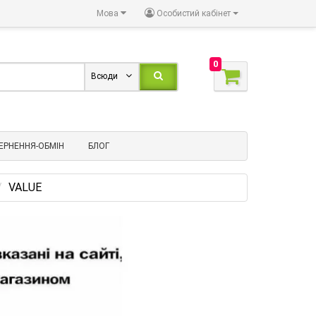
Мова
Особистий кабінет
0
Всюди
ЕРНЕННЯ-ОБМІН
БЛОГ
VALUE