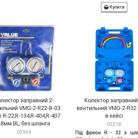
Купити
лектор заправний 2-
Колектор заправний
ильний VMG-2-R22-B-03
вентильний VMG-2-R32 
e R-22,R-134,R-404,R-407
в кейсі
68мм BL, без шланга
03218
02504
Під фреон R - 32 з шл