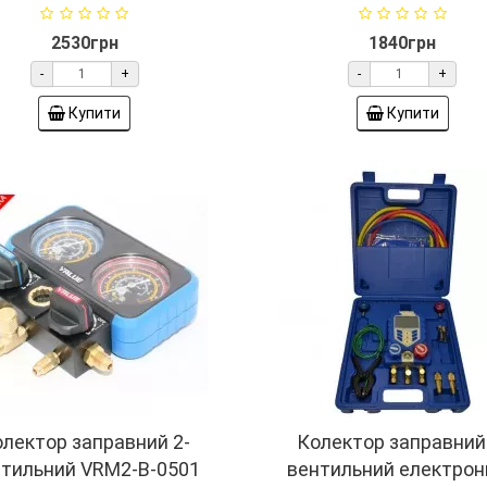
2530грн
1840грн
-
+
-
+
Купити
Купити
лектор заправний 2-
Колектор заправний
нтильний VRM2-B-0501
вентильний електрон