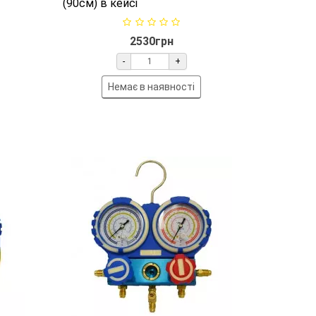
(90см) в кейсі
2530грн
-
+
Немає в наявності