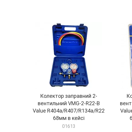
Колектор заправний 2-
Ко
вентильний VMG-2-R22-B
вент
Value R404a/R407/R134a/R22
Valu
68мм в кейсі
01613