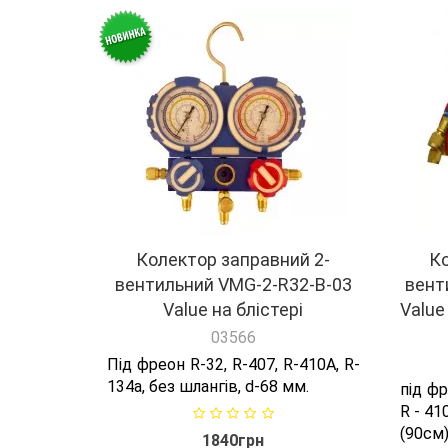
Колектор заправний 2-
Ко
вентильний VMG-2-R32-B-03
вент
Value на блістері
Value 
03566
Під фреон R-32, R-407, R-410A, R-
134a, без шлангів, d-68 мм.
під фр
R - 41
(90см)
1840грн