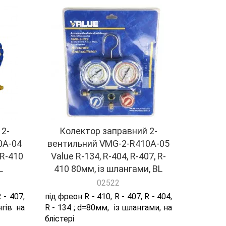
 2-
Колектор заправний 2-
0A-04
вентильний VMG-2-R410A-05
 R-410
Value R-134, R-404, R-407, R-
L
410 80мм, із шлангами, BL
02522
 - 407,
під фреон R - 410, R - 407, R - 404,
гів на
R - 134 ; d=80мм, із шлангами, на
блістері