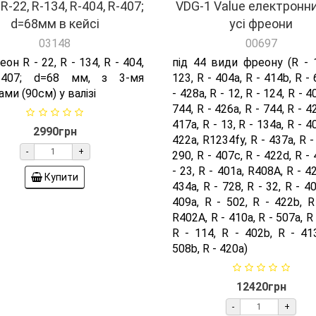
R-22, R-134, R-404, R-407;
VDG-1 Value електронни
d=68мм в кейсі
усі фреони
03148
00697
еон R - 22, R - 134, R - 404,
під 44 види фреону (R - 1
407; d=68 мм, з 3-мя
123, R - 404a, R - 414b, R - 
ми (90см) у валізі
- 428a, R - 12, R - 124, R - 4
744, R - 426a, R - 744, R - 4
417a, R - 13, R - 134a, R - 4
2990грн
422a, R1234fy, R - 437a, R - 
-
+
290, R - 407c, R - 422d, R - 
- 23, R - 401a, R408A, R - 42
Купити
434a, R - 728, R - 32, R - 40
409a, R - 502, R - 422b, R
R402A, R - 410a, R - 507a, R 
R - 114, R - 402b, R - 41
508b, R - 420a)
12420грн
-
+