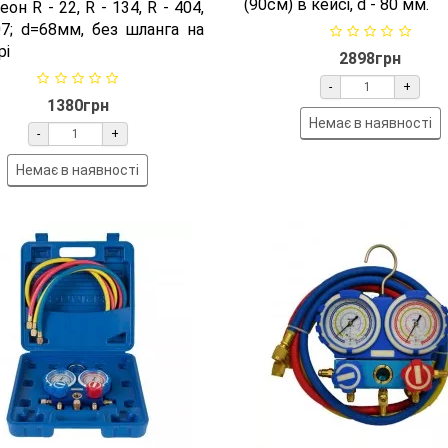
(90см) в кейсі, d - 80 мм.
еон R - 22, R - 134, R - 404,
07; d=68мм, без шланга на
рі
2898грн
-
+
1380грн
Немає в наявності
-
+
Немає в наявності