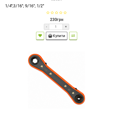
1/4";3/16"; 9/16"; 1/2"
230грн
-
+
Купити