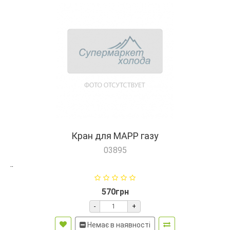
Крaн для МАРР газу
03895
..
570грн
-
+
Немає в наявності