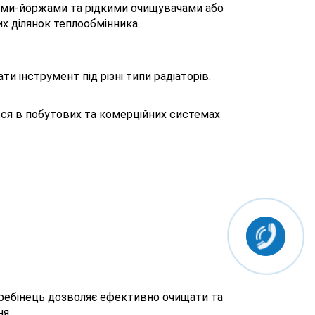
тками-йоржами та рідкими очищувачами або
х ділянок теплообмінника.
и інструмент під різні типи радіаторів.
ься в побутових та комерційних системах
гребінець дозволяє ефективно очищати та
я.