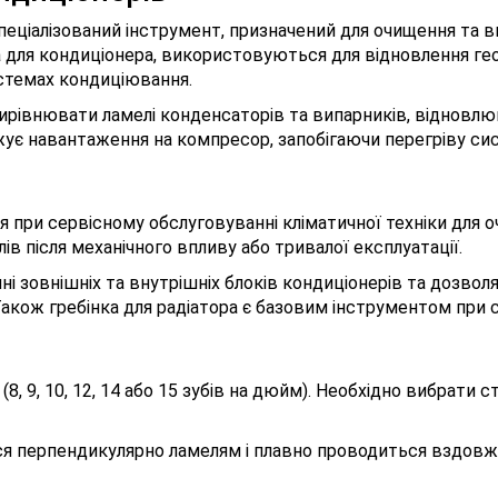
пеціалізований інструмент, призначений для очищення та в
ка для кондиціонера, використовуються для відновлення гео
стемах кондиціювання.
ирівнювати ламелі конденсаторів та випарників, відновлю
жує навантаження на компресор, запобігаючи перегріву си
 при сервісному обслуговуванні кліматичної техніки для о
в після механічного впливу або тривалої експлуатації.
і зовнішніх та внутрішніх блоків кондиціонерів та дозвол
кож гребінка для радіатора є базовим інструментом при се
 (8, 9, 10, 12, 14 або 15 зубів на дюйм). Необхідно вибрати
я перпендикулярно ламелям і плавно проводиться вздовж