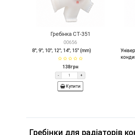
Гребінка СТ-351
00656
8"; 9"; 10"; 12"; 14"; 15" (mm)
Унів
кондиц
138грн
-
+
Купити
Гребінки для радіаторів к