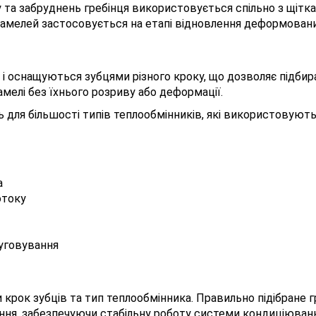
у та забруднень гребінця використовується спільно з щі
ламелей застосовується на етапі відновлення деформовани
і оснащуються зубцями різного кроку, що дозволяє підбират
мелі без їхнього розриву або деформації.
ь для більшості типів теплообмінників, які використовуют
а
отоку
луговування
крок зубців та тип теплообмінника. Правильно підібране 
ння, забезпечуючи стабільну роботу системи кондиціюванн