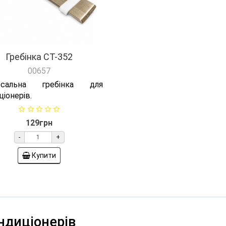
Гребінка СТ-352
00657
ерсальна гребінка для
іонерів.
129грн
-
+
Купити
ондиціонерів