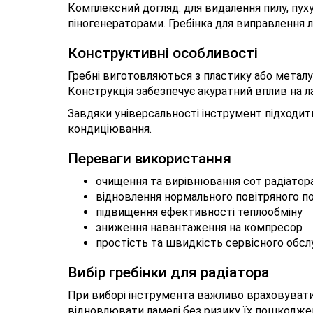
Комплексний догляд: для видалення пилу, пух
піногенераторами. Гребінка для виправлення 
Конструктивні особливості
Гребні виготовляються з пластику або металу 
Конструкція забезпечує акуратний вплив на ла
Завдяки універсальності інструмент підходит
кондиціювання.
Переваги використання
очищення та вирівнювання сот радіатор
відновлення нормального повітряного п
підвищення ефективності теплообміну
зниження навантаження на компресор
простість та швидкість сервісного обс
Вибір гребінки для радіатора
При виборі інструмента важливо враховувати 
відновлювати ламелі без ризику їх пошкодже