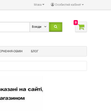
Мова
Особистий кабінет
0
Всюди
ЕРНЕННЯ-ОБМІН
БЛОГ