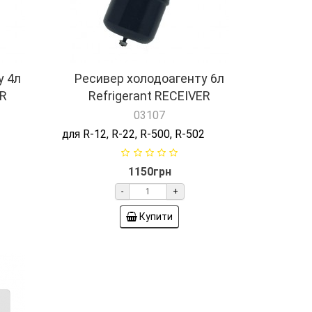
у 4л
Ресивер холодоагенту 6л
ER
Refrigerant RECEIVER
03107
2
для R-12, R-22, R-500, R-502
1150грн
-
+
Купити