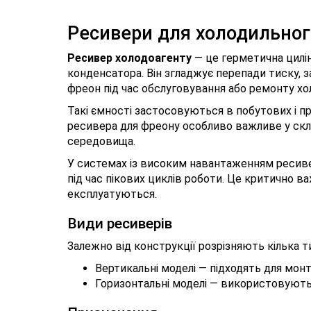
Ресивери для холодильно
Ресивер холодоагенту
— це герметична цилін
конденсатора. Він згладжує перепади тиску, з
фреон під час обслуговування або ремонту хо
Такі ємності застосовуються в побутових і п
ресивера для фреону особливо важливе у скла
середовища.
У системах із високим навантаженням ресив
під час пікових циклів роботи. Це критично 
експлуатуються.
Види ресиверів
Залежно від конструкції розрізняють кілька т
Вертикальні моделі — підходять для мон
Горизонтальні моделі — використовують