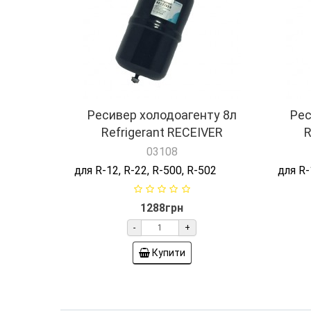
Ресивер холодоагенту 8л
Рес
Refrigerant RECEIVER
R
03108
для R-12, R-22, R-500, R-502
для R-
1288грн
-
+
Купити