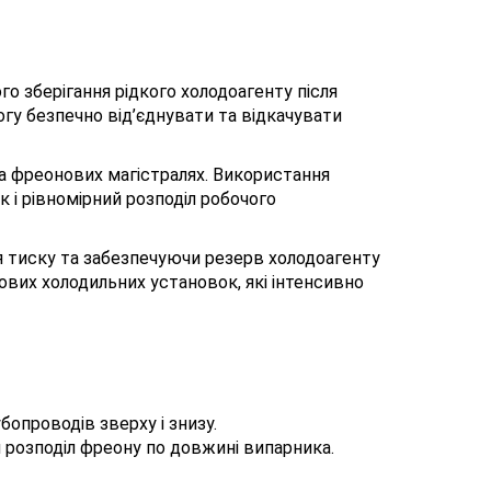
о зберігання рідкого холодоагенту після
огу безпечно від’єднувати та відкачувати
а фреонових магістралях. Використання
 і рівномірний розподіл робочого
 тиску та забезпечуючи резерв холодоагенту
ових холодильних установок, які інтенсивно
опроводів зверху і знизу.
 розподіл фреону по довжині випарника.