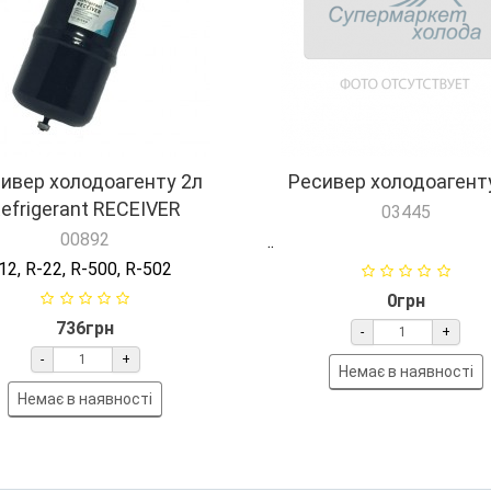
ивер холодоагенту 2л
Ресивер холодоагент
efrigerant RECEIVER
03445
00892
..
12, R-22, R-500, R-502
0грн
736грн
-
+
-
+
Немає в наявності
Немає в наявності