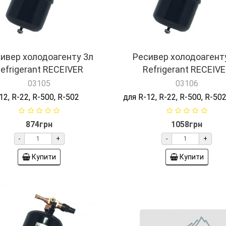
ивер холодоагенту 3л
Ресивер холодоагент
efrigerant RECEIVER
Refrigerant RECEIV
03105
03106
12, R-22, R-500, R-502
для R-12, R-22, R-500, R-50
874грн
1058грн
-
+
-
+
Купити
Купити