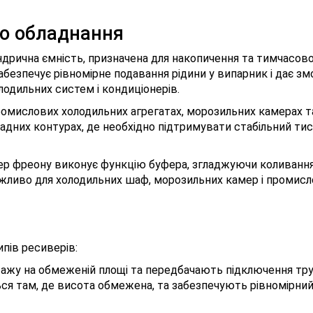
го обладнання
дрична ємність, призначена для накопичення та тимчасовог
абезпечує рівномірне подавання рідини у випарник і дає зм
лодильних систем і кондиціонерів.
ромислових холодильних агрегатах, морозильних камерах т
дних контурах, де необхідно підтримувати стабільний тиск
ер фреону виконує функцію буфера, згладжуючи коливання
важливо для холодильних шаф, морозильних камер і промисл
ипів ресиверів:
тажу на обмеженій площі та передбачають підключення труб
ся там, де висота обмежена, та забезпечують рівномірний