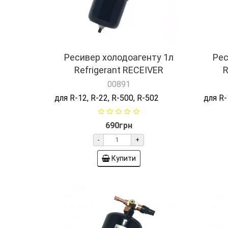
Ресивер холодоагенту 1л
Рес
Refrigerant RECEIVER
R
00891
для R-12, R-22, R-500, R-502
для R-
690грн
-
+
Купити