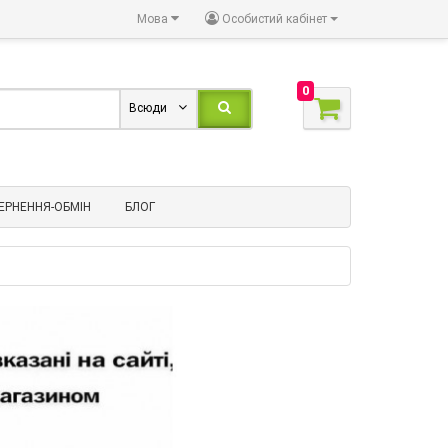
Мова
Особистий кабінет
0
Всюди
ЕРНЕННЯ-ОБМІН
БЛОГ