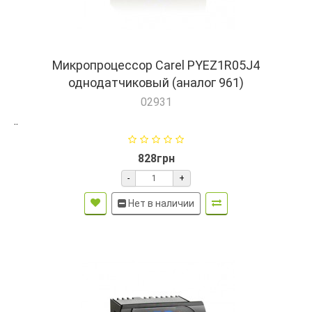
Микропроцессор Carel PYEZ1R05J4
однодатчиковый (аналог 961)
02931
..
828грн
-
+
Нет в наличии