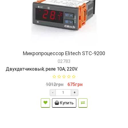
Микропроцессор Elitech STC-9200
02783
Двухдатчиковый; реле 10А; 220V.
1012грн
675грн
-
+
Купить