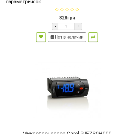
параметрическ..
828грн
-
+
Нет в наличии
Микропроцессор Carel PJEZS0H000