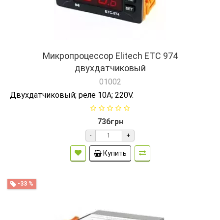
Микропроцессор Elitech ETC 974
двухдатчиковый
01002
Двухдатчиковый; реле 10А; 220V.
736грн
-
+
Купить
-33 %