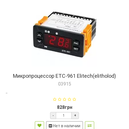
Микропроцессор ETC-961 Elitech(elitholod)
03915
..
828грн
-
+
Нет в наличии