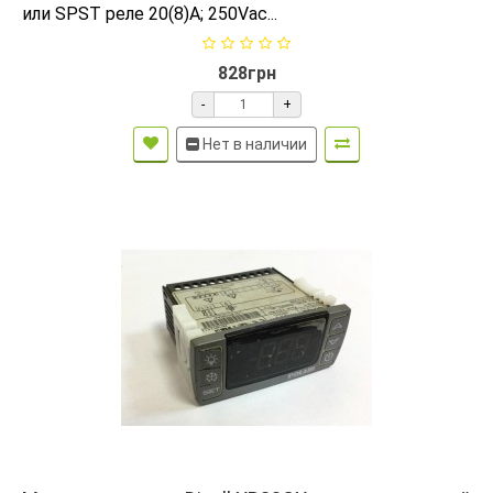
или SPST реле 20(8)A; 250Vac...
828грн
-
+
Нет в наличии