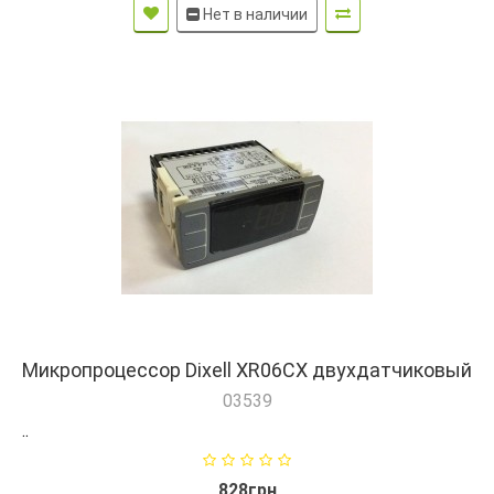
Нет в наличии
Микропроцессор Dixell XR06CX двухдатчиковый
03539
..
828грн