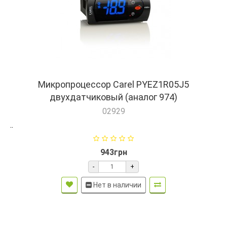
Микропроцессор Carel PYEZ1R05J5
двухдатчиковый (аналог 974)
02929
..
943грн
-
+
Нет в наличии