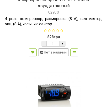
двухдатчковый
02930
4 реле: компрессор, разморозка (8 A), вентилятор,
опц. (8 A), часы, ик-сенсор...
828грн
-
+
Нет в наличии