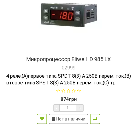
Микропроцессор Eliwell ID 985 LX
02999
4 реле:(A)первое типа SPDT 8(3) А 250В перем. ток,(B)
второе типа SPST 8(3) А 250В перем. ток,(C) тр..
874грн
-
+
Нет в наличии