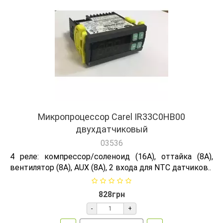
Микропроцессор Carel IR33C0HB00
двухдатчиковый
03536
4 реле: компрессор/соленоид (16А), оттайка (8А),
вентилятор (8А), AUX (8А), 2 входа для NTC датчиков..
828грн
-
+