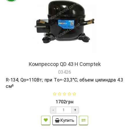
Компрессор QD 43 H Comptek
03426
R-134; Qо=110Вт; при Tо=-23,3°C; объем цилиндра 4.3
см³
1702грн
-
+
Купить