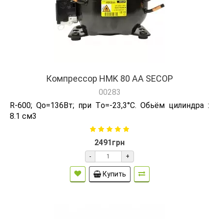
Компрессор HMK 80 AA SECOP
00283
R-600; Qо=136Вт; при Tо=-23,3°C. Обьём цилиндра :
8.1 см3
2491грн
-
+
Купить