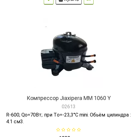
Компрессор Jiaxipera ММ 1060 Y
02613
R-600; Qо=70Вт; при Tо=-23,3°C mini. Обьём цилиндра :
4.1 см3.