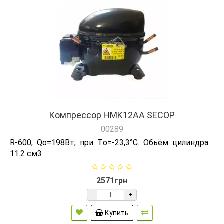
Компрессор HMK12AA SECOP
00289
R-600; Qо=198Вт; при Tо=-23,3°C. Обьём цилиндра :
11.2 см3
2571грн
-
+
Купить