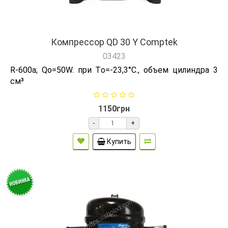
Компрессор QD 30 Y Comptek
03423
R-600а; Qо=50W. при Tо=-23,3°C., объем цилиндра 3
см³
1150грн
-
+
Купить