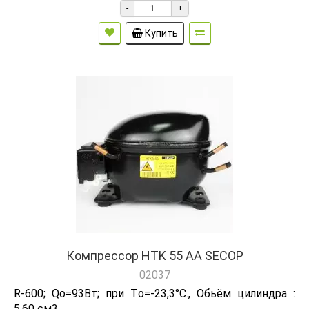
-
+
Купить
Компрессор HTK 55 AA SECOP
02037
R-600; Qо=93Вт; при Tо=-23,3°C., Обьём цилиндра :
5.60 см3