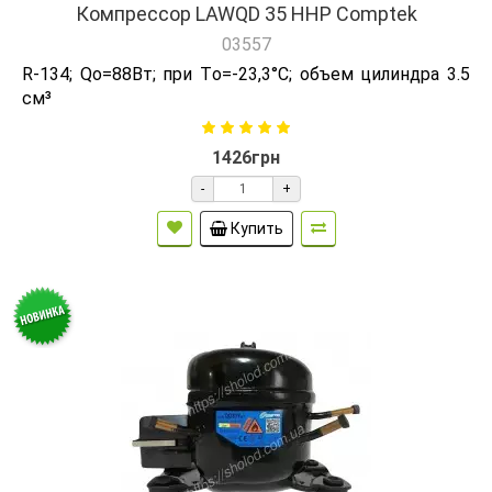
Компрессор LAWQD 35 HHP Comptek
03557
R-134; Qо=88Вт; при Tо=-23,3°C; объем цилиндра 3.5
см³
1426грн
-
+
Купить