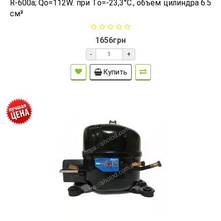
R-600а; Qо=112W. при Tо=-23,3°C., объем цилиндра 6.5
см³
1656грн
-
+
Купить