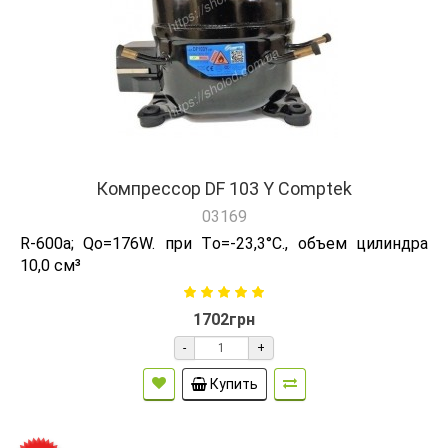
Компрессор DF 103 Y Comptek
03169
R-600а; Qо=176W. при Tо=-23,3°C., объем цилиндра
10,0 см³
1702грн
-
+
Купить