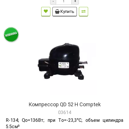
-
+
Купить
Компрессор QD 52 H Comptek
03614
R-134; Qо=136Вт; при Tо=-23,3°C; объем цилиндра
5.5см³