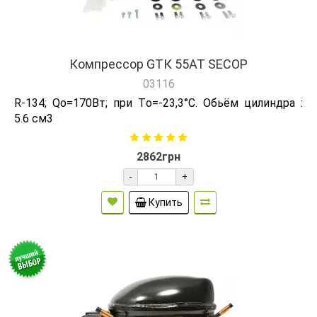
Компрессор GТК 55AT SECOP
03116
R-134; Qо=170Вт; при Tо=-23,3°C. Обьём цилиндра :
5.6 см3
2862грн
-
+
Купить