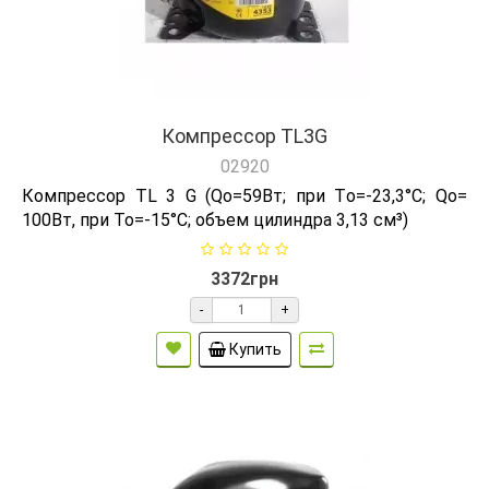
Компрессор TL3G
02920
Компрессор TL 3 G (Qо=59Вт; при Tо=-23,3°C; Qo=
100Bт, при То=-15°С; объем цилиндра 3,13 см³)
3372грн
-
+
Купить