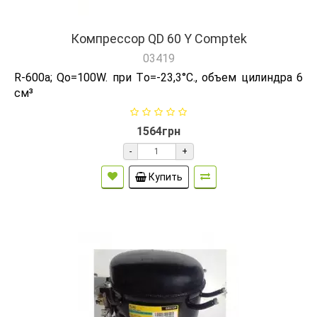
Компрессор QD 60 Y Comptek
03419
R-600а; Qо=100W. при Tо=-23,3°C., объем цилиндра 6
см³
1564грн
-
+
Купить