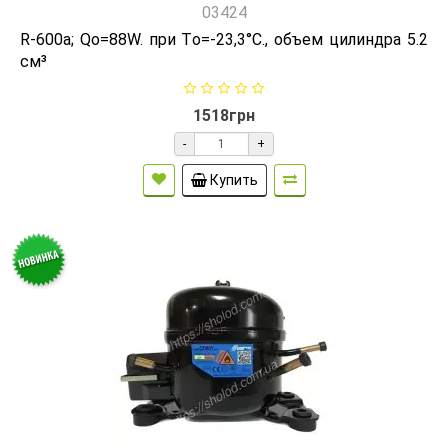
03424
R-600а; Qо=88W. при Tо=-23,3°C., объем цилиндра 5.2
см³
1518грн
-
+
Купить