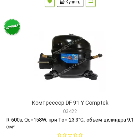
Купить
Компрессор DF 91 Y Comptek
03422
R-600а; Qо=158W. при Tо=-23,3°C., объем цилиндра 9.1
см³