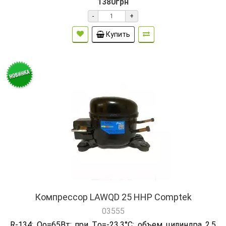
1380грн
-
+
Купить
Компрессор LAWQD 25 HHP Comptek
03555
R-134; Qо=65Вт; при Tо=-23,3°C; объем цилиндра 2.5