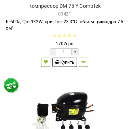
Компрессор DM 75 Y Comptek
03421
R-600а; Qо=132W. при Tо=-23,3°C., объем цилиндра 7.5
см³
1702грн
-
+
Купить