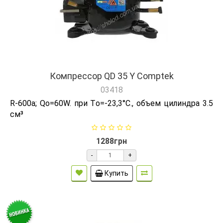
Компрессор QD 35 Y Comptek
03418
R-600а; Qо=60W. при Tо=-23,3°C., объем цилиндра 3.5
см³
1288грн
-
+
Купить