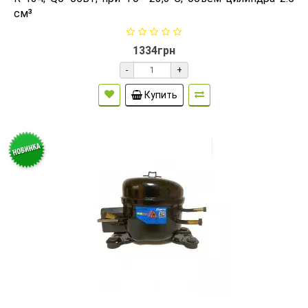
см³
1334грн
-
+
Купить