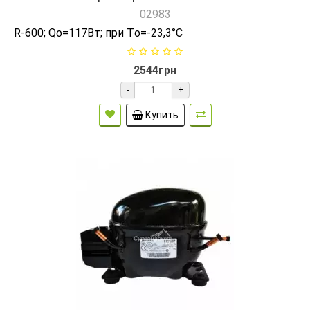
02983
R-600; Qо=117Вт; при Tо=-23,3°C
2544грн
-
+
Купить