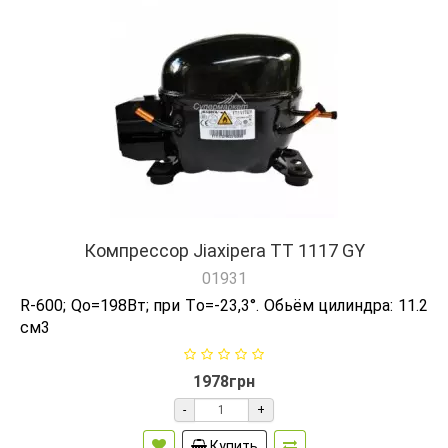
Компрессор Jiaxipera TT 1117 GY
01931
R-600; Qо=198Вт; при Tо=-23,3°. Обьём цилиндра: 11.2
см3
1978грн
-
+
Купить