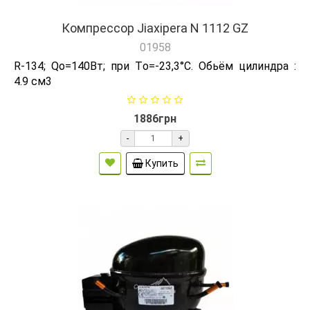
Компрессор Jiaxipera N 1112 GZ
01958
R-134; Qо=140Вт; при Tо=-23,3°C. Обьём цилиндра :
4.9 см3
1886грн
-
+
Купить