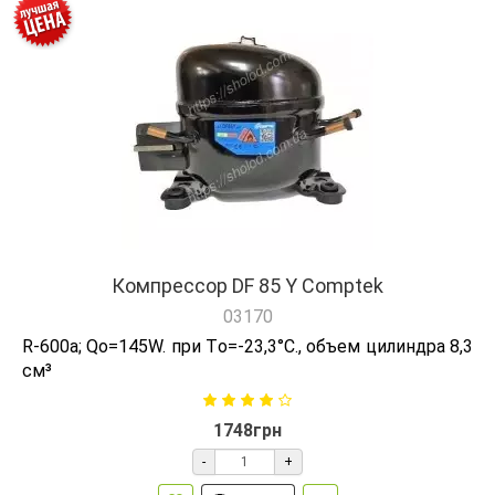
Компрессор DF 85 Y Comptek
03170
R-600а; Qо=145W. при Tо=-23,3°C., объем цилиндра 8,3
см³
1748грн
-
+