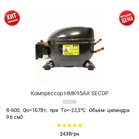
Компрессор HMK95AA SECOP
00286
R-600; Qо=167Вт; при Tо=-23,3°C. Обьём цилиндра :
9.6 см3.
2438грн