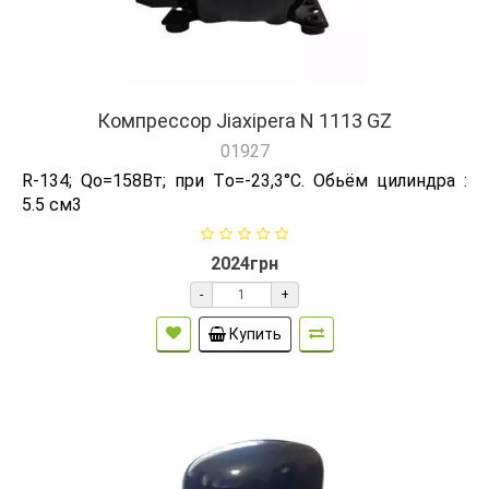
Компрессор Jiaxipera N 1113 GZ
01927
R-134; Qо=158Вт; при Tо=-23,3°C. Обьём цилиндра :
5.5 см3
2024грн
-
+
Купить