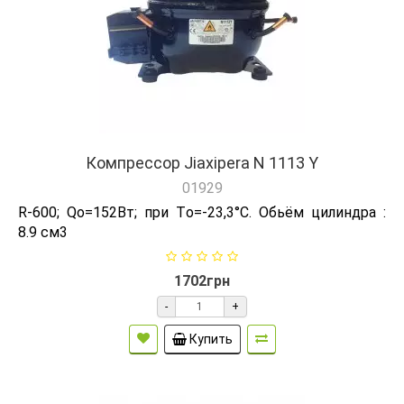
Компрессор Jiaxipera N 1113 Y
01929
R-600; Qо=152Вт; при Tо=-23,3°C. Обьём цилиндра :
8.9 см3
1702грн
-
+
Купить