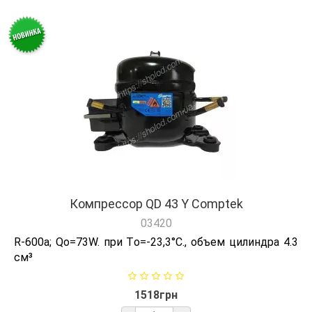
Компрессор QD 43 Y Comptek
03420
R-600а; Qо=73W. при Tо=-23,3°C., объем цилиндра 4.3
см³
1518грн