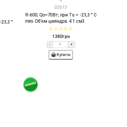
1380грн
-
+
Купити
mptek
Компресор QD 35 Y Comptek