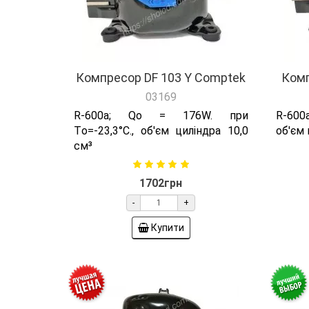
Компресор DF 103 Y Comptek
Комп
03169
R-600а; Qо = 176W. при
R-600а
Tо=-23,3°C., об'єм циліндра 10,0
об'єм 
см³
1702грн
-
+
Купити