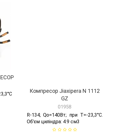
SECOP
Компресор Jiaxipera N 1112
GZ
01958
23,3°C
R-134; Qо=140Вт; при T=-23,3°C.
Об'єм циліндра: 4.9 см3
1886грн
-
+