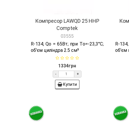
Comptek
03555
R-134; Qо = 65Вт; при Tо=-23,3°C;
R-134;
об'єм циліндра 2.5 см³
об'єм 
1334грн
-
+
Купити