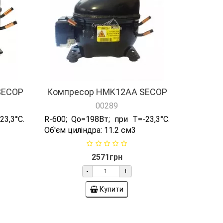
SECOP
Компресор HMK12AA SECOP
00289
3,3°C.
R-600; Qо=198Вт; при T=-23,3°C.
Об'єм циліндра: 11.2 см3
2571грн
-
+
Купити