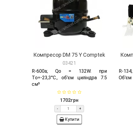
Компресор DM 75 Y Comptek
Комп
03421
R-600а; Qо = 132W. при
R-134
Tо=-23,3°C., об'єм циліндра 7.5
Об'єм 
см³
1702грн
-
+
Купити