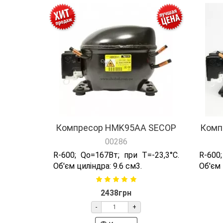
Компресор HMK95AA SECOP
Комп
00286
R-600; Qо=167Вт; при T=-23,3°C.
R-600;
Об'єм циліндра: 9.6 см3.
Об'єм 
2438грн
-
+