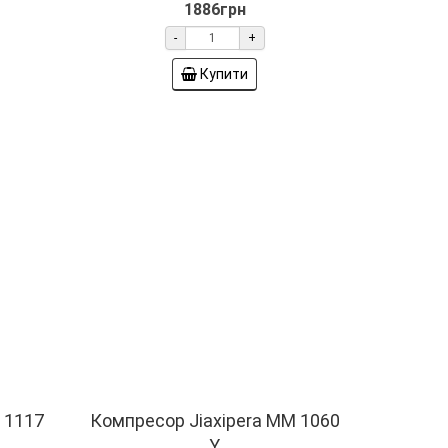
Купити
 1117
Компресор Jiaxipera ММ 1060
Y
02613
R-600; Qо=70Вт; при Tо = -23,3 ° C
mini. Об'єм циліндра: 4.1 см3.
23,3 °.