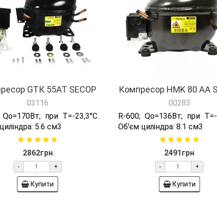
ресор GТК 55AT SECOP
Компресор HMK 80 AA 
03116
00283
; Qо=170Вт; при T=-23,3°C.
R-600; Qо=136Вт; при T=-2
циліндра: 5.6 см3
Об'єм циліндра: 8.1 см3
2862грн
2491грн
-
+
-
+
Купити
Купити