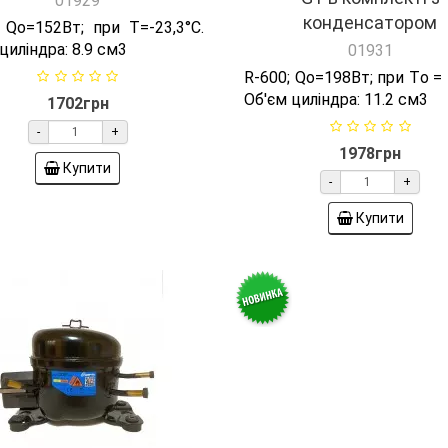
Об'єм циліндра: 11.2 см3
1702грн
-
+
1978грн
Купити
-
+
Купити
пресор LAWQD 35 HHP
Компресор QD 30 Y Co