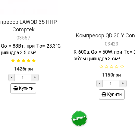
Comptek
03423
03557
R-600а; Qо = 50W. при Tо=-2
об'єм циліндра 3 см³
 Qо = 88Вт; при Tо=-23,3°C;
циліндра 3.5 см³
1150грн
1426грн
-
+
-
+
Купити
Купити