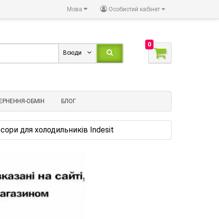
Мова
Особистий кабінет
0
Всюди
ЕРНЕННЯ-ОБМІН
БЛОГ
ори для холодильників Indesit