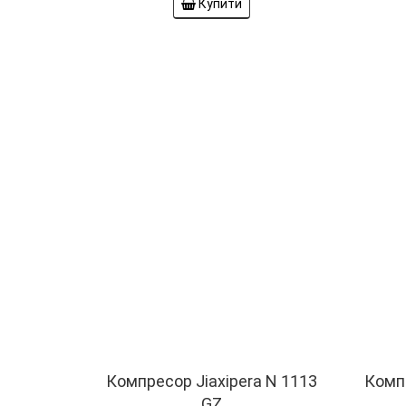
Купити
Компресор Jiaxipera N 1113
Компр
GZ
01927
R-600
Об'єм 
R-134; Qо=158Вт; при T=-23,3°C.
Об'єм циліндра: 5.5 см3