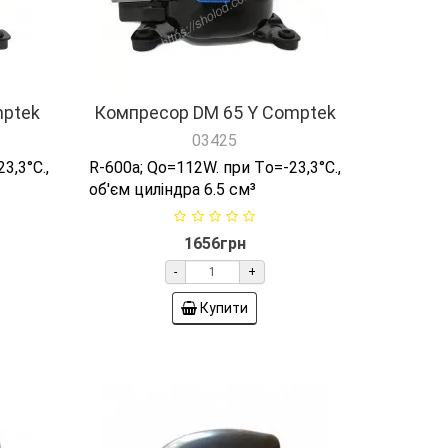
mptek
Компресор DM 65 Y Comptek
03425
3,3°C.,
R-600а; Qо=112W. при Tо=-23,3°C.,
об'єм циліндра 6.5 см³
1656грн
-
+
Купити