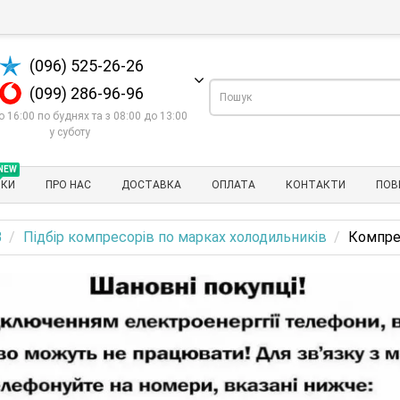
(096) 525-26-26
(099) 286-96-96
о 16:00 по буднях та з 08:00 до 13:00
у суботу
NEW
НКИ
ПРО НАС
ДОСТАВКА
ОПЛАТА
КОНТАКТИ
ПОВ
В
Підбір компресорів по марках холодильників
Компрес