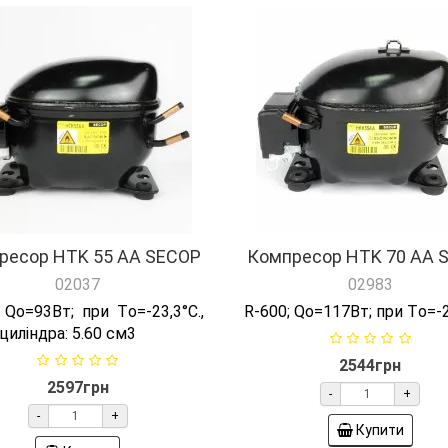
ресор HTK 55 AA SECOP
Компресор HTK 70 AA 
02037
02983
 Qо=93Вт; при Tо=-23,3°C.,
R-600; Qо=117Вт; при Tо=-
циліндра: 5.60 см3
2544грн
2597грн
-
+
-
+
Купити