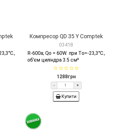
03418
3,3°C.,
R-600а; Qо = 60W. при Tо=-23,3°C.,
об'єм циліндра 3.5 см³
1288грн
-
+
Купити