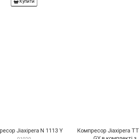
Купити
есор Jiaxipera N 1113 Y
Компресор Jiaxipera TT
GY в комплекті з
01929
конденсатором
; Qо=152Вт; при T=-23,3°C.
циліндра: 8.9 см3
01931
R-600; Qо=198Вт; при Tо = -