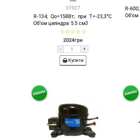
2024грн
-
+
Купити
Компресор LAWQD 25 HHP
Ком