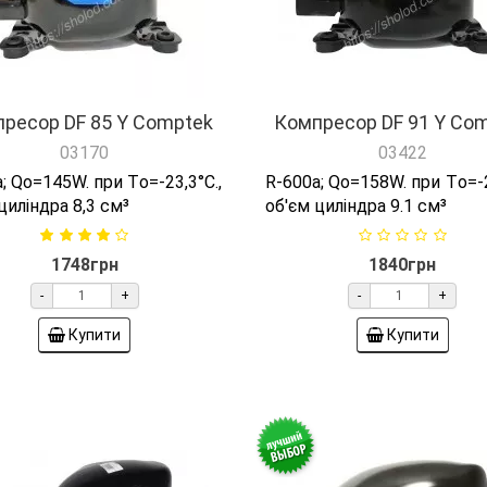
ресор DF 85 Y Comptek
Компресор DF 91 Y Co
03170
03422
; Qо=145W. при Tо=-23,3°C.,
R-600а; Qо=158W. при Tо=-2
циліндра 8,3 см³
об'єм циліндра 9.1 см³
1748грн
1840грн
-
+
-
+
Купити
Купити