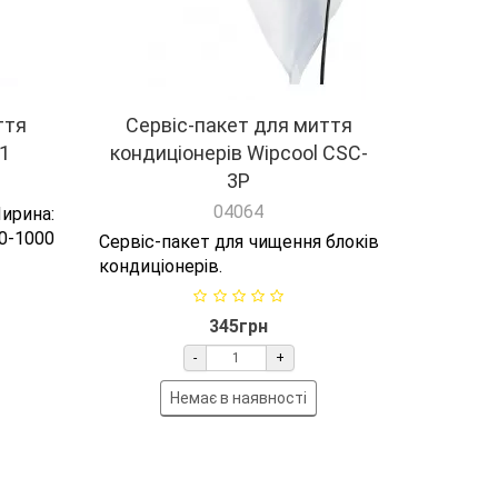
ття
Сервіс-пакет для миття
-1
кондиціонерів Wipcool CSC-
3P
04064
ирина:
-1000
Сервіс-пакет для чищення блоків
кондиціонерів.
345грн
-
+
Немає в наявності