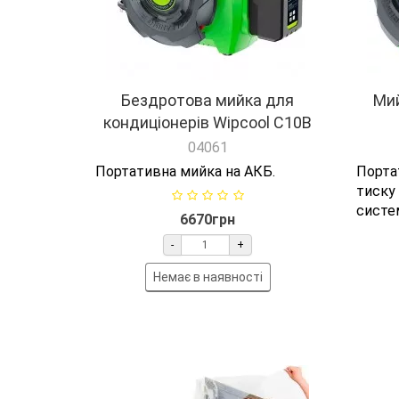
Бездротова мийка для
Мий
кондиціонерів Wipcool C10B
04061
Портативна мийка на АКБ.
Порт
тиску 
систе
6670грн
-
+
Немає в наявності