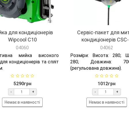
ка для кондиціонерів
Сервіс-пакет для ми
Wipcool C10
кондиціонерів CSC
04060
04062
ативна мийка високого
Розміри: Висота: 280; Ш
для кондиціонерів та спліт
280; Довжина: 700
м.
(регульована довжина).
5290грн
1012грн
-
+
-
+
Немає в наявності
Немає в наявності