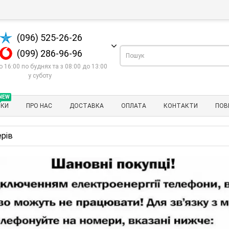
(096) 525-26-26
(099) 286-96-96
о 16:00 по буднях та з 08:00 до 13:00
у суботу
NEW
НКИ
ПРО НАС
ДОСТАВКА
ОПЛАТА
КОНТАКТИ
ПОВ
рів