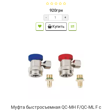
920грн
-
+
Купить
Муфта быстросъемная QC-MH F/QC-ML F c