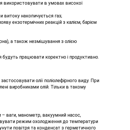
ься використовувати в умовах високої
и витоку накопичується газ;
ояву екзотермічних реакцій з калієм, барієм
рна), а також незмішування з олією
я будуть працювати коректно і продуктивно.
 застосовувати олії поліолефірного виду. При
ені виробниками олій. Тільки в такому
и – ваги, манометр, вакуумний насос,
тивувати режим охолодження до температури
сунути повітря та конденсат з герметичного