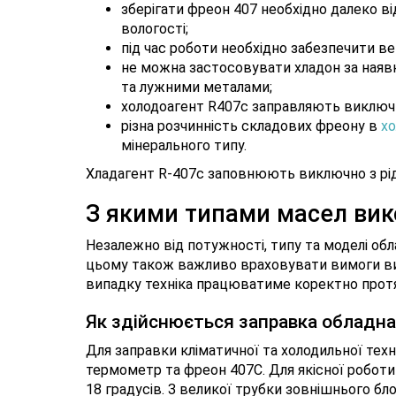
зберігати фреон 407 необхідно далеко в
вологості;
під час роботи необхідно забезпечити в
не можна застосовувати хладон за наявно
та лужними металами;
холодоагент R407c заправляють виключно
різна розчинність складових фреону в
хо
мінерального типу.
Хладагент R-407c заповнюють виключно з рід
З якими типами масел вик
Незалежно від потужності, типу та моделі обл
цьому також важливо враховувати вимоги вир
випадку техніка працюватиме коректно протя
Як здійснюється заправка обладн
Для заправки кліматичної та холодильної техн
термометр та фреон 407C. Для якісної робот
18 градусів. З великої трубки зовнішнього бл