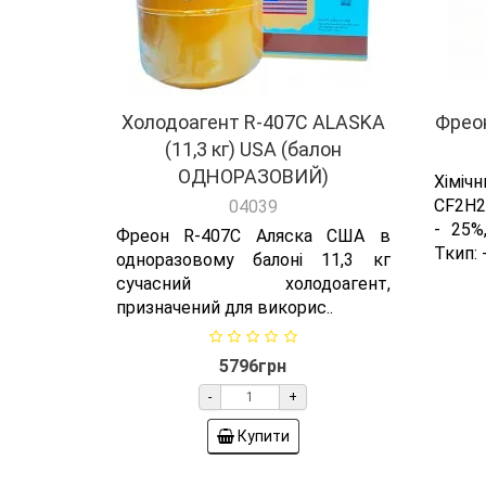
Холодоагент R-407С ALASKA
Фреон
(11,3 кг) USA (балон
ОДНОРАЗОВИЙ)
Хіміч
CF2H2 
04039
- 25%
Фреон R-407C Аляска США в
Ткип: 
одноразовому балоні 11,3 кг
сучасний холодоагент,
призначений для викорис..
5796грн
-
+
Купити