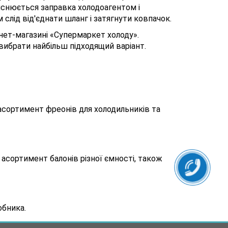
йснюється заправка холодоагентом і
слід від'єднати шланг і затягнути ковпачок.
рнет-магазині «Супермаркет холоду».
 вибрати найбільш підходящий варіант.
асортимент фреонів для холодильників та
асортимент балонів різної ємності, також
обника.