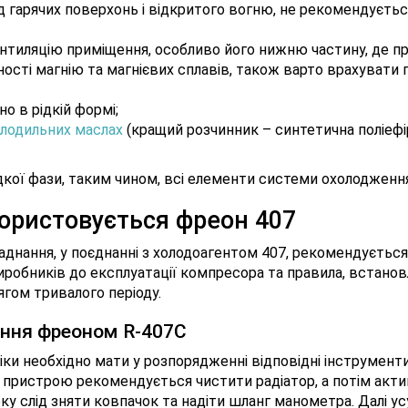
ід гарячих поверхонь і відкритого вогню, не рекомендуєт
ентиляцію приміщення, особливо його нижню частину, де пр
сті магнію та магнієвих сплавів, також варто врахувати п
 в рідкій формі;
лодильних маслах
(кращий розчинник – синтетична поліефі
кої фази, таким чином, всі елементи системи охолодженн
ористовується фреон 407
аднання, у поєднанні з холодоагентом 407, рекомендується
обників до експлуатації компресора та правила, встановл
гом тривалого періоду.
ання фреоном R-407C
іки необхідно мати у розпорядженні відповідні інструмент
и пристрою рекомендується чистити радіатор, а потім ак
оку слід зняти ковпачок та надіти шланг манометра. Далі у