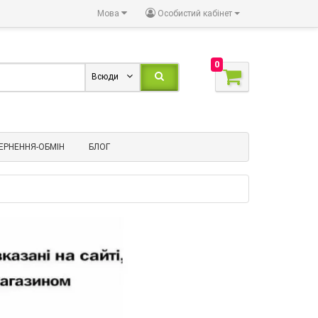
Мова
Особистий кабінет
0
Всюди
ЕРНЕННЯ-ОБМІН
БЛОГ