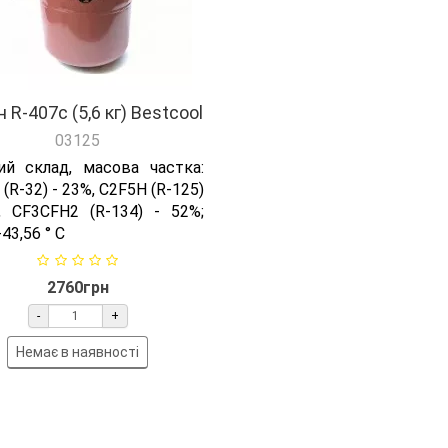
 R-407с (5,6 кг) Bestcool
03125
ний склад, масова частка:
(R-32) - 23%, С2F5H (R-125)
, CF3CFH2 (R-134) - 52%;
-43,56 ° C
2760грн
-
+
Немає в наявності