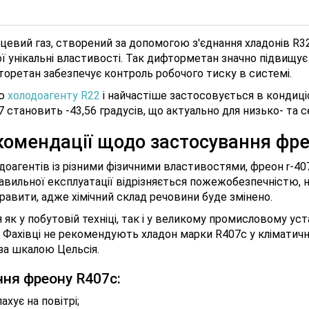
евий газ, створений за допомогою з'єднання хладонів R32 
ї унікальні властивості. Так дифторметан значно підвищує
торетан забезпечує контроль робочого тиску в системі.
ою
холодоагенту R22
і найчастіше застосовується в кондиці
 становить -43,56 градусів, що актуально для низько- та 
екомендації щодо застосування фр
доагентів із різними фізичними властивостями, фреон r-40
равильної експлуатації відрізняється пожежобезпечністю, н
правити, адже хімічний склад речовини буде змінено.
як у побутовій техніці, так і у великому промисловому уст
 Фахівці не рекомендують хладон марки R407c у кліматичні
за шкалою Цельсія.
ня фреону R407c:
ахує на повітрі;