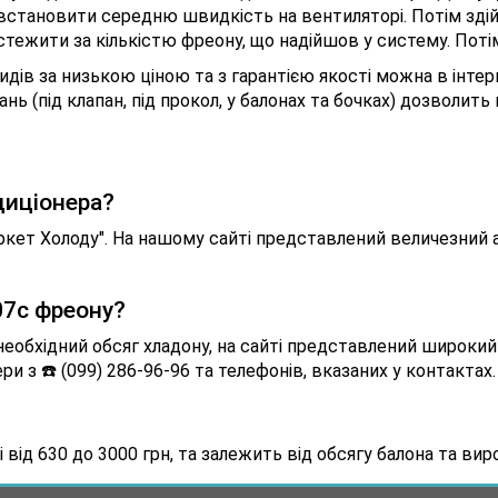
встановити середню швидкість на вентиляторі. Потім зді
ежити за кількістю фреону, що надійшов у систему. Потім 
идів за низькою ціною та з гарантією якості можна в інте
нь (під клапан, під прокол, у балонах та бочках) дозволить
диціонера?
ркет Холоду". На нашому сайті представлений величезний 
07c фреону?
еобхідний обсяг хладону, на сайті представлений широкий 
з ☎️ (099) 286-96-96 та телефонів, вказаних у контактах.
від 630 до 3000 грн, та залежить від обсягу балона та вир