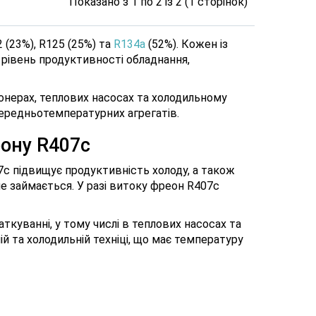
Показано з 1 по 2 із 2 (1 сторінок)
(23%), R125 (25%) та
R134a
(52%). Кожен із
 рівень продуктивності обладнання,
онерах, теплових насосах та холодильному
середньотемпературних агрегатів.
еону R407c
7c підвищує продуктивність холоду, а також
е займається. У разі витоку фреон R407c
аткуванні, у тому числі в теплових насосах та
й та холодильній техніці, що має температуру