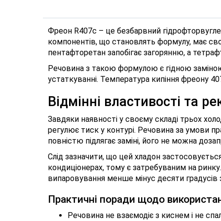
Фреон R407c – це безбарвний гідрофторвуглец
компонентів, що становлять формулу, має сво
пентафторетан запобігає загорянню, а тетраф
Речовина з такою формулою є гідною замін
устаткуванні. Температура кипіння фреону 407
Відмінні властивості та р
Завдяки наявності у своєму складі трьох холо
регулює тиск у контурі. Речовина за умови п
повністю підлягає заміні, його не можна доза
Слід зазначити, що цей хладон застосовується 
кондиціонерах, тому є затребуваним на ринку.
випаровування менше мінус десяти градусів 
Практичні поради щодо використан
Речовина не взаємодіє з киснем і не спал