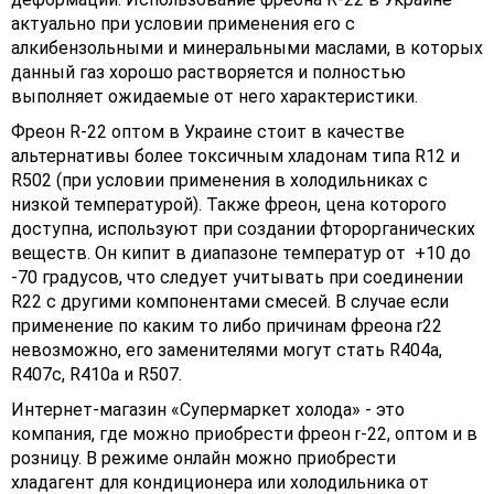
актуально при условии применения его с
алкибензольными и минеральными маслами, в которых
данный газ хорошо растворяется и полностью
выполняет ожидаемые от него характеристики.
Фреон R-22 оптом в Украине стоит в качестве
альтернативы более токсичным хладонам типа R12 и
R502 (при условии применения в холодильниках с
низкой температурой). Также фреон, цена которого
доступна, используют при создании фторорганических
веществ. Он кипит в диапазоне температур от +10 до
-70 градусов, что следует учитывать при соединении
R22 с другими компонентами смесей. В случае если
применение по каким то либо причинам фреона r22
невозможно, его заменителями могут стать R404а,
R407с, R410а и R507.
Интернет-магазин «Супермаркет холода» - это
компания, где можно приобрести фреон r-22, оптом и в
розницу. В режиме онлайн можно приобрести
хладагент для кондиционера или холодильника от