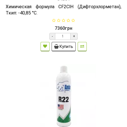
Химическая формула CF2ClH (Дифторхлорметан),
Ткип: -40,85 °C.
7360грн
-
+
Купить