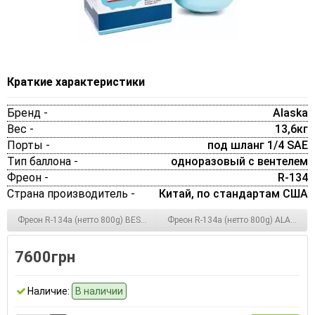
Краткие характеристики
Бренд -
Alaska
Вес -
13,6кг
Порты -
под шланг 1/4 SAE
Тип баллона -
одноразовый с вентелем
Фреон -
R-134
Страна производитель -
Китай, по стандартам США
Фреон R-134a (нетто 800g) BESTCOOL многоразовый баллон
Фреон R-134а (нетто 800g) ALASKA 
7600грн
Наличие:
В наличии