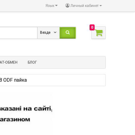
Язык
Личный кабинет
0
Везде
АТ-ОБМЕН
БЛОГ
8 ODF пайка