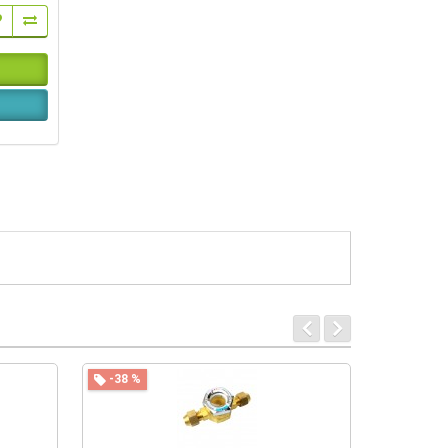
-38 %
-27 %