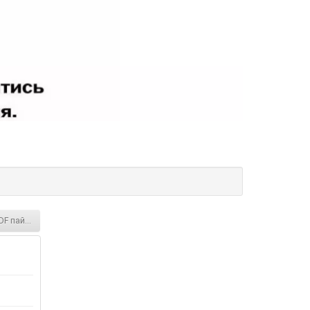
DF пайка