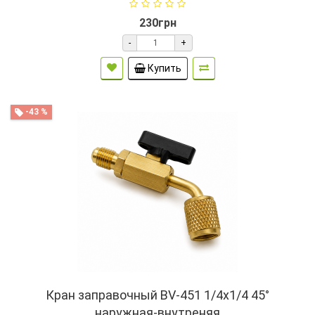
230грн
-
+
Купить
-43 %
Кран заправочный BV-451 1/4x1/4 45°
наружная-внутреняя